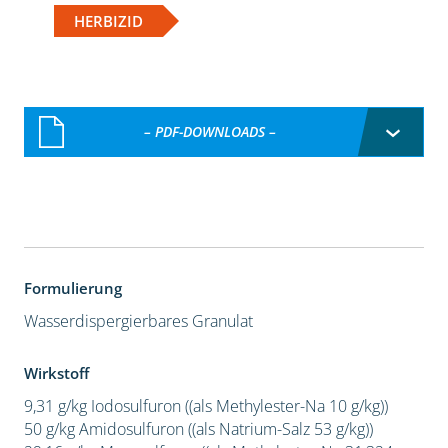
HERBIZID
– PDF-DOWNLOADS –
Formulierung
Wasserdispergierbares Granulat
Wirkstoff
9,31 g/kg Iodosulfuron ((als Methylester-Na 10 g/kg))
50 g/kg Amidosulfuron ((als Natrium-Salz 53 g/kg))