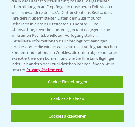
die in der Datenschutzerklärung im Detail dargestellten
Übermittlungen an Empfänger in unsicheren Drittstaaten,
Hilfe in Notfällen
wie insbesondere den USA. Dort besteht das Risiko, dass
Ihre derart übermittelten Daten dem Zugriff durch
T.
+49 (0)214/30-20220
Behörden in diesen Drittstaaten zu Kontroll- und
Überwachungszwecken unterliegen und dagegen keine
wirksamen Rechtsbehelfe zur Verfügung stehen.
Detaillierte Informationen zu unbedingt notwendigen
Cookies, ohne die wir die Webseite nicht verfügbar machen
können, und optionalen Cookies, die unten abgelehnt oder
akzeptiert werden können, und wie Sie Ihre Einwilligungen
jeder Zeit ändern oder zurückziehen können, finden Sie in
Folgen Sie uns
unserer
Privacy Statement
Cookie Einstellungen
Cookies ablehnen
Cookies akzeptieren
Öffnen
Bis zu 4 Produkte vergleichen:
(noch 4)
Allgemeine Nutzungsbedingungen
Datenschutzerklärung
Impressum
Gebrauchshinweise