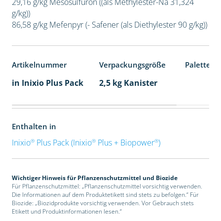
29,16 g/kg Mesosulfuron ((als Methylester-Na 31,324
g/kg))
86,58 g/kg Mefenpyr (- Safener (als Diethylester 90 g/kg))
Artikelnummer
Verpackungsgröße
Palettene
in Inixio Plus Pack
2,5 kg Kanister
Enthalten in
®
®
®
Inixio
Plus Pack (Inixio
Plus + Biopower
)
Wichtiger Hinweis für Pflanzenschutzmittel und Biozide
Für Pflanzenschutzmittel: „Pflanzenschutzmittel vorsichtig verwenden.
Die Informationen auf dem Produktetikett sind stets zu befolgen.“ Für
Biozide: „Biozidprodukte vorsichtig verwenden. Vor Gebrauch stets
Etikett und Produktinformationen lesen.“