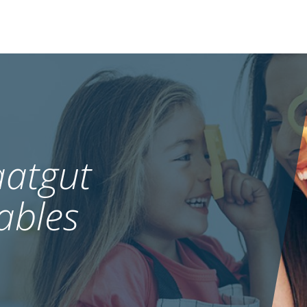
atgut
ables