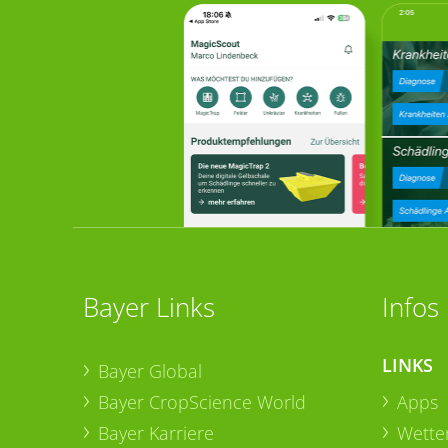
Bayer Links
Infos
LINKS
Bayer Global
Bayer CropScience World
Apps
Bayer Karriere
Wetter