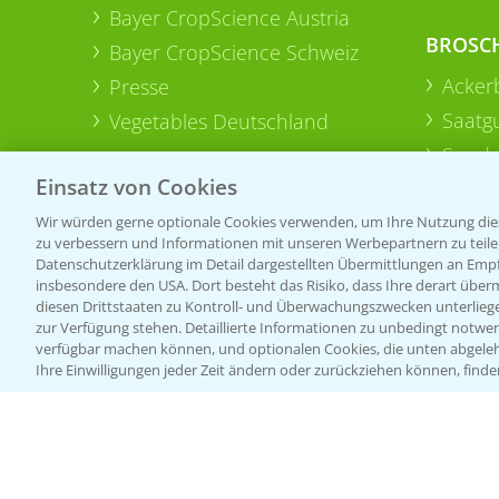
Bayer CropScience Austria
BROSC
Bayer CropScience Schweiz
Acker
Presse
Saatg
Vegetables Deutschland
Sonde
Einsatz von Cookies
Wir würden gerne optionale Cookies verwenden, um Ihre Nutzung dies
zu verbessern und Informationen mit unseren Werbepartnern zu teilen.
Datenschutzerklärung im Detail dargestellten Übermittlungen an Empfä
insbesondere den USA. Dort besteht das Risiko, dass Ihre derart über
diesen Drittstaaten zu Kontroll- und Überwachungszwecken unterlie
zur Verfügung stehen. Detaillierte Informationen zu unbedingt notwen
verfügbar machen können, und optionalen Cookies, die unten abgeleh
Ihre Einwilligungen jeder Zeit ändern oder zurückziehen können, finde