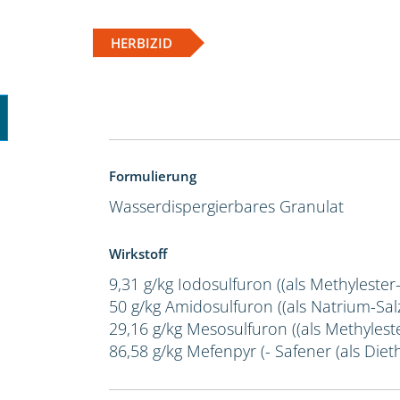
HERBIZID
Formulierung
Wasserdispergierbares Granulat
Wirkstoff
9,31 g/kg Iodosulfuron ((als Methylester
50 g/kg Amidosulfuron ((als Natrium-Salz
29,16 g/kg Mesosulfuron ((als Methylest
86,58 g/kg Mefenpyr (- Safener (als Dieth