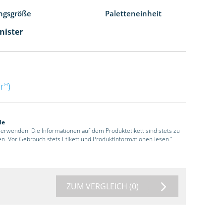
ngsgröße
Paletteneinheit
nister
r
)
®
de
 verwenden. Die Informationen auf dem Produktetikett sind stets zu
en. Vor Gebrauch stets Etikett und Produktinformationen lesen.“
ZUM VERGLEICH
(0)