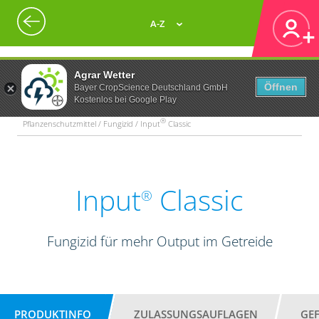
A-Z
Agrar Wetter
Öffnen
Bayer CropScience Deutschland GmbH
Kostenlos bei Google Play
®
Pflanzenschutzmittel / Fungizid / Input
Classic
Input
Classic
®
Fungizid für mehr Output im Getreide
PRODUKTINFO
ZULASSUNGSAUFLAGEN
GE