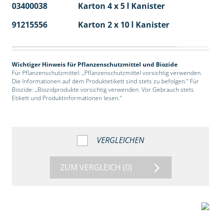
03400038
Karton 4 x 5 l Kanister
40
91215556
Karton 2 x 10 l Kanister
36
Wichtiger Hinweis für Pflanzenschutzmittel und Biozide
Für Pflanzenschutzmittel: „Pflanzenschutzmittel vorsichtig verwenden.
Die Informationen auf dem Produktetikett sind stets zu befolgen.“ Für
Biozide: „Biozidprodukte vorsichtig verwenden. Vor Gebrauch stets
Etikett und Produktinformationen lesen.“
VERGLEICHEN
ZUM VERGLEICH
(0)