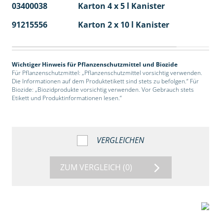
03400038
Karton 4 x 5 l Kanister
40
91215556
Karton 2 x 10 l Kanister
36
Wichtiger Hinweis für Pflanzenschutzmittel und Biozide
Für Pflanzenschutzmittel: „Pflanzenschutzmittel vorsichtig verwenden.
Die Informationen auf dem Produktetikett sind stets zu befolgen.“ Für
Biozide: „Biozidprodukte vorsichtig verwenden. Vor Gebrauch stets
Etikett und Produktinformationen lesen.“
VERGLEICHEN
ZUM VERGLEICH
(0)