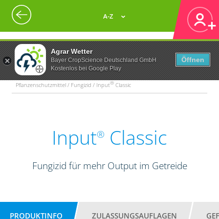
A-Z
Agrar Wetter
Öffnen
Bayer CropScience Deutschland GmbH
Kostenlos bei Google Play
®
Pflanzenschutzmittel / Fungizid / Input
Classic
Input
Classic
®
Fungizid für mehr Output im Getreide
PRODUKTINFO
ZULASSUNGSAUFLAGEN
GE