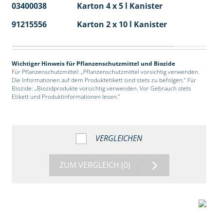
03400038
Karton 4 x 5 l Kanister
40
91215556
Karton 2 x 10 l Kanister
36
Wichtiger Hinweis für Pflanzenschutzmittel und Biozide
Für Pflanzenschutzmittel: „Pflanzenschutzmittel vorsichtig verwenden.
Die Informationen auf dem Produktetikett sind stets zu befolgen.“ Für
Biozide: „Biozidprodukte vorsichtig verwenden. Vor Gebrauch stets
Etikett und Produktinformationen lesen.“
VERGLEICHEN
ZUM VERGLEICH
(0)