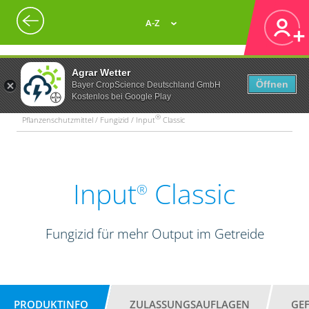
A-Z
Agrar Wetter
Öffnen
Bayer CropScience Deutschland GmbH
Kostenlos bei Google Play
®
Pflanzenschutzmittel / Fungizid / Input
Classic
Input
Classic
®
Fungizid für mehr Output im Getreide
PRODUKTINFO
ZULASSUNGSAUFLAGEN
GE