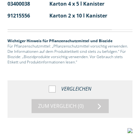
03400038
Karton 4 x 5 l Kanister
40
91215556
Karton 2 x 10 l Kanister
36
Wichtiger Hinweis für Pflanzenschutzmittel und Biozide
Für Pflanzenschutzmittel: „Pflanzenschutzmittel vorsichtig verwenden.
Die Informationen auf dem Produktetikett sind stets zu befolgen.“ Für
Biozide: „Biozidprodukte vorsichtig verwenden. Vor Gebrauch stets
Etikett und Produktinformationen lesen.“
VERGLEICHEN
ZUM VERGLEICH
(0)