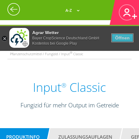
A-Z
Agrar Wetter
Öffnen
Bayer CropScience Deutschland GmbH
Kostenlos bei Google Play
®
Pflanzenschutzmittel / Fungizid / Input
Classic
Input
Classic
®
Fungizid für mehr Output im Getreide
PRODUKTINFO
ZULASSUNGSAUFLAGEN
GE