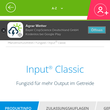
A-Z
Agrar Wetter
Öffnen
Bayer CropScience Deutschland GmbH
Kostenlos bei Google Play
®
Pflanzenschutzmittel / Fungizid / Input
Classic
Input
Classic
®
Fungizid für mehr Output im Getreide
PRODUKTINFO
ZULASSUNGSAUFLAGEN
GE