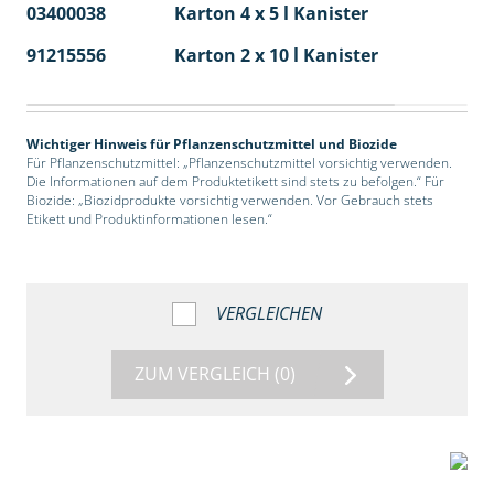
03400038
Karton 4 x 5 l Kanister
40
91215556
Karton 2 x 10 l Kanister
36
Wichtiger Hinweis für Pflanzenschutzmittel und Biozide
Für Pflanzenschutzmittel: „Pflanzenschutzmittel vorsichtig verwenden.
Die Informationen auf dem Produktetikett sind stets zu befolgen.“ Für
Biozide: „Biozidprodukte vorsichtig verwenden. Vor Gebrauch stets
Etikett und Produktinformationen lesen.“
VERGLEICHEN
ZUM VERGLEICH
(0)