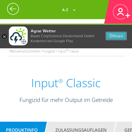
A-Z
Agrar Wetter
Öffnen
Bayer CropScience Deutschland GmbH
Kostenlos bei Google Play
®
Pflanzenschutzmittel / Fungizid / Input
Classic
Input
Classic
®
Fungizid für mehr Output im Getreide
PRODUKTINFO
ZULASSUNGSAUFLAGEN
GE