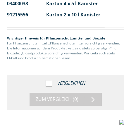
03400038
Karton 4 x 5 l Kanister
40
91215556
Karton 2 x 10 l Kanister
36
Wichtiger Hinweis für Pflanzenschutzmittel und Biozide
Für Pflanzenschutzmittel: „Pflanzenschutzmittel vorsichtig verwenden.
Die Informationen auf dem Produktetikett sind stets zu befolgen.“ Für
Biozide: „Biozidprodukte vorsichtig verwenden. Vor Gebrauch stets
Etikett und Produktinformationen lesen.“
VERGLEICHEN
ZUM VERGLEICH
(0)