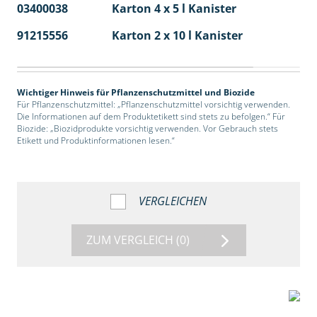
03400038
Karton 4 x 5 l Kanister
40
91215556
Karton 2 x 10 l Kanister
36
Wichtiger Hinweis für Pflanzenschutzmittel und Biozide
Für Pflanzenschutzmittel: „Pflanzenschutzmittel vorsichtig verwenden.
Die Informationen auf dem Produktetikett sind stets zu befolgen.“ Für
Biozide: „Biozidprodukte vorsichtig verwenden. Vor Gebrauch stets
Etikett und Produktinformationen lesen.“
VERGLEICHEN
ZUM VERGLEICH
(0)