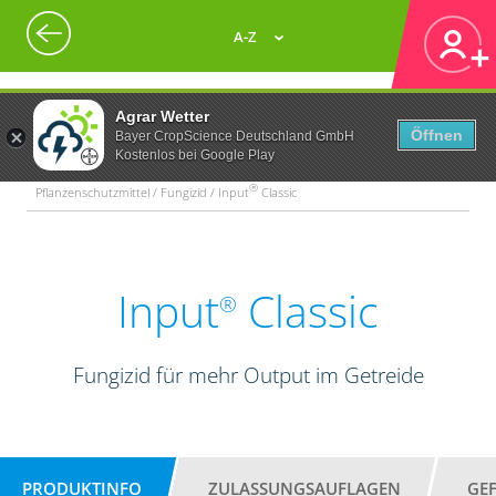
A-Z
Agrar Wetter
Öffnen
Bayer CropScience Deutschland GmbH
Kostenlos bei Google Play
®
Pflanzenschutzmittel / Fungizid / Input
Classic
Input
Classic
®
Fungizid für mehr Output im Getreide
PRODUKTINFO
ZULASSUNGSAUFLAGEN
GE