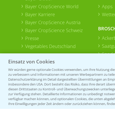
Bayer CropScience World
Apps
Bayer Karriere
Wetter
Bayer CropScience Austria
BROSC
Bayer CropScience Schweiz
Acker
Presse
Saatg
Vegetables Deutschland
Sonde
Einsatz von Cookies
Wir würden gerne optionale Cookies verwenden, um Ihre Nutzung dies
zu verbessern und Informationen mit unseren Werbepartnern zu teilen.
Datenschutzerklärung im Detail dargestellten Übermittlungen an Empfä
insbesondere den USA. Dort besteht das Risiko, dass Ihre derart über
diesen Drittstaaten zu Kontroll- und Überwachungszwecken unterlie
zur Verfügung stehen. Detaillierte Informationen zu unbedingt notwen
verfügbar machen können, und optionalen Cookies, die unten abgeleh
Ihre Einwilligungen jeder Zeit ändern oder zurückziehen können, finde