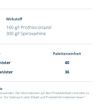
Wirkstoff
160 g/l Prothioconazol
300 g/l Spiroxamine
e
Paletteneinheit
nister
40
anister
36
de
 verwenden. Die Informationen auf dem Produktetikett sind stets zu
en. Vor Gebrauch stets Etikett und Produktinformationen lesen.“