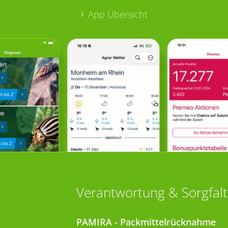
App Übersicht
Verantwortung & Sorgfalt
PAMIRA - Packmittelrücknahme