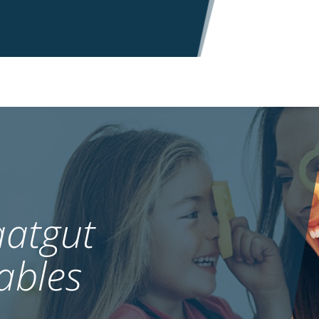
atgut
ables