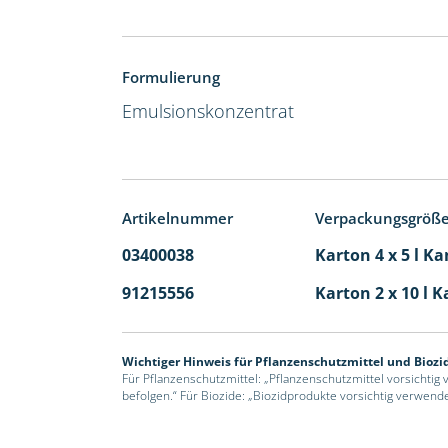
Formulierung
Emulsionskonzentrat
Artikelnummer
Verpackungsgröß
03400038
Karton 4 x 5 l Ka
91215556
Karton 2 x 10 l K
Wichtiger Hinweis für Pflanzenschutzmittel und Biozi
Für Pflanzenschutzmittel: „Pflanzenschutzmittel vorsichtig
befolgen.“ Für Biozide: „Biozidprodukte vorsichtig verwend