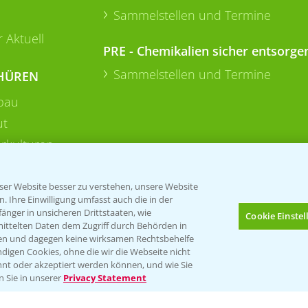
Sammelstellen und Termine
 Aktuell
PRE - Chemikalien sicher entsorge
Sammelstellen und Termine
HÜREN
bau
ut
rkulturen
er Website besser zu verstehen, unsere Website
 Ihre Einwilligung umfasst auch die in der
nger in unsicheren Drittstaaten, wie
Cookie Einste
mittelten Daten dem Zugriff durch Behörden in
gen und dagegen keine wirksamen Rechtsbehelfe
digen Cookies, ohne die wir die Webseite nicht
Folgen Sie uns
nt oder akzeptiert werden können, und wie Sie
Bis zu 4 Produkte vergleichen:
(noch 4)
n Sie in unserer
Privacy Statement