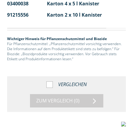
03400038
Karton 4 x 5 l Kanister
40
91215556
Karton 2 x 10 l Kanister
36
Wichtiger Hinweis für Pflanzenschutzmittel und Biozide
Für Pflanzenschutzmittel: „Pflanzenschutzmittel vorsichtig verwenden.
Die Informationen auf dem Produktetikett sind stets zu befolgen.“ Für
Biozide: „Biozidprodukte vorsichtig verwenden. Vor Gebrauch stets
Etikett und Produktinformationen lesen.“
VERGLEICHEN
ZUM VERGLEICH
(0)