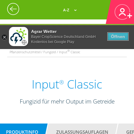
A-Z
Agrar Wetter
Öffnen
Bayer CropScience Deutschland GmbH
Kostenlos bei Google Play
®
Pflanzenschutzmittel / Fungizid / Input
Classic
Input
Classic
®
Fungizid für mehr Output im Getreide
PRODUKTINFO
ZULASSUNGSAUFLAGEN
GE