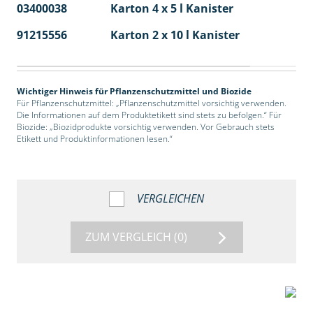
03400038
Karton 4 x 5 l Kanister
40
91215556
Karton 2 x 10 l Kanister
36
Wichtiger Hinweis für Pflanzenschutzmittel und Biozide
Für Pflanzenschutzmittel: „Pflanzenschutzmittel vorsichtig verwenden.
Die Informationen auf dem Produktetikett sind stets zu befolgen.“ Für
Biozide: „Biozidprodukte vorsichtig verwenden. Vor Gebrauch stets
Etikett und Produktinformationen lesen.“
VERGLEICHEN
ZUM VERGLEICH
(0)