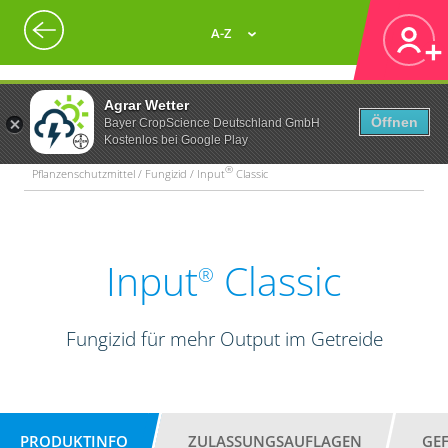
A-Z
Agrar Wetter
Öffnen
Bayer CropScience Deutschland GmbH
Kostenlos bei Google Play
®
Pflanzenschutzmittel / Fungizid / Input
Classic
Input
Classic
®
Fungizid für mehr Output im Getreide
PRODUKTINFO
ZULASSUNGSAUFLAGEN
GE