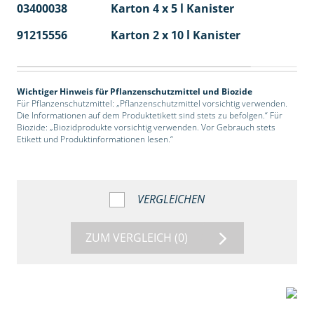
03400038
Karton 4 x 5 l Kanister
40
91215556
Karton 2 x 10 l Kanister
36
Wichtiger Hinweis für Pflanzenschutzmittel und Biozide
Für Pflanzenschutzmittel: „Pflanzenschutzmittel vorsichtig verwenden.
Die Informationen auf dem Produktetikett sind stets zu befolgen.“ Für
Biozide: „Biozidprodukte vorsichtig verwenden. Vor Gebrauch stets
Etikett und Produktinformationen lesen.“
VERGLEICHEN
ZUM VERGLEICH
(0)