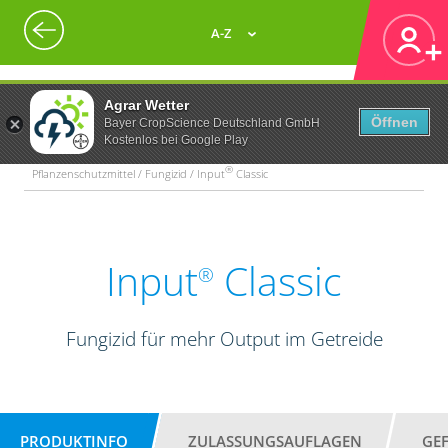
A-Z
Agrar Wetter
Öffnen
Bayer CropScience Deutschland GmbH
Kostenlos bei Google Play
®
Pflanzenschutzmittel / Fungizid / Input
Classic
Input
Classic
®
Fungizid für mehr Output im Getreide
PRODUKTINFO
ZULASSUNGSAUFLAGEN
GE