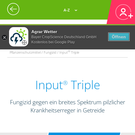
A-Z
Agrar Wetter
Öffnen
Bayer CropScience Deutschland GmbH
Kostenlos bei Google Play
®
Pflanzenschutzmittel / Fungizid / Input
Triple
Input
Triple
®
Fungizid gegen ein breites Spektrum pilzlicher
Krankheitserreger in Getreide