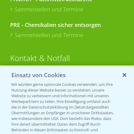
Sammelstellen und Termine
PRE - Chemikalien sicher entsorgen
Sammelstellen und Termine
Kontakt & Notfall
Einsatz von Cookies
Beratung auf WhatsApp
T.
+49 (0)174 346 564 1
Wir würden gerne optionale Cookies verwenden, um Ihre
Nutzung dieser Website besser zu verstehen, unsere
Website zu verbessern und Informationen mit unseren
KONTAKT
Werbepartnern zu teilen. Ihre Einwilligung umfasst auch
die in der Datenschutzerklärung im Detail dargestellten
Übermittlungen an Empfänger in unsicheren Drittstaaten,
Hilfe in Notfällen
wie insbesondere den USA. Dort besteht das Risiko, dass
Ihre derart übermittelten Daten dem Zugriff durch
T.
+49 (0)214/30-20220
Behörden in diesen Drittstaaten zu Kontroll- und