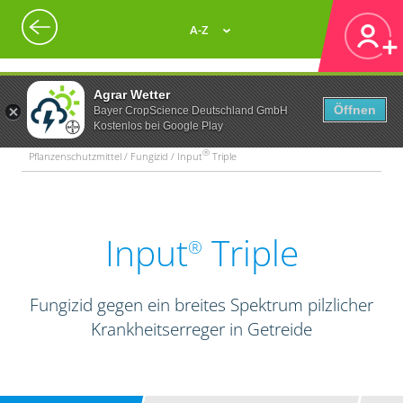
A-Z
Agrar Wetter
Öffnen
Bayer CropScience Deutschland GmbH
Kostenlos bei Google Play
®
Pflanzenschutzmittel / Fungizid / Input
Triple
Input
Triple
®
Fungizid gegen ein breites Spektrum pilzlicher
Krankheitserreger in Getreide