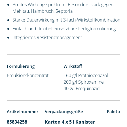
Breites Wirkungsspektrum: Besonders stark gegen
Mehltau, Halmbruch, Septoria
Starke Dauerwirkung mit 3-fach-Wirkstoffkombination
Einfach und flexibel einsetzbare Fertigformulierung
Integriertes Resistenzmanagement
Formulierung
Wirkstoff
Emulsionskonzentrat
160 g/l Prothioconazol
200 g/l Spiroxamine
40 g/l Proquinazid
Artikelnummer
Verpackungsgröße
Palettene
85834258
Karton 4 x 5 l Kanister
40