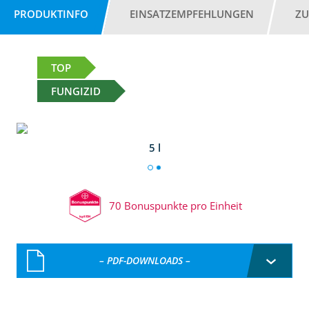
PRODUKTINFO
EINSATZEMPFEHLUNGEN
ZU
TOP
FUNGIZID
5 l
70 Bonuspunkte pro Einheit
– PDF-DOWNLOADS –