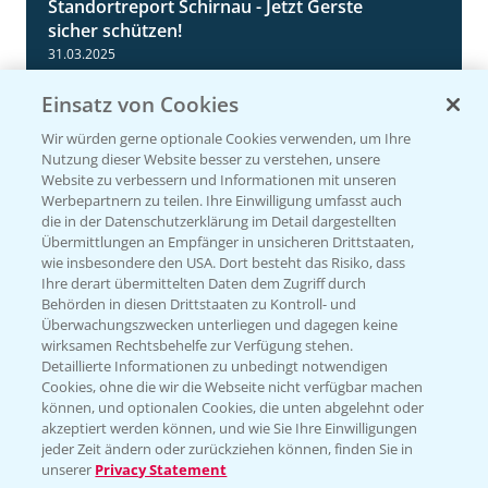
Standortreport Schirnau - Jetzt Gerste
4:35
sicher schützen!
31.03.2025
Einsatz von Cookies
Wir würden gerne optionale Cookies verwenden, um Ihre
Nutzung dieser Website besser zu verstehen, unsere
Website zu verbessern und Informationen mit unseren
Werbepartnern zu teilen. Ihre Einwilligung umfasst auch
die in der Datenschutzerklärung im Detail dargestellten
Übermittlungen an Empfänger in unsicheren Drittstaaten,
wie insbesondere den USA. Dort besteht das Risiko, dass
Ihre derart übermittelten Daten dem Zugriff durch
Standortreport Einbeck - Fungizidstrategien
6:11
Behörden in diesen Drittstaaten zu Kontroll- und
im Vergleich
Überwachungszwecken unterliegen und dagegen keine
wirksamen Rechtsbehelfe zur Verfügung stehen.
31.03.2025
Detaillierte Informationen zu unbedingt notwendigen
Cookies, ohne die wir die Webseite nicht verfügbar machen
können, und optionalen Cookies, die unten abgelehnt oder
akzeptiert werden können, und wie Sie Ihre Einwilligungen
jeder Zeit ändern oder zurückziehen können, finden Sie in
unserer
Privacy Statement