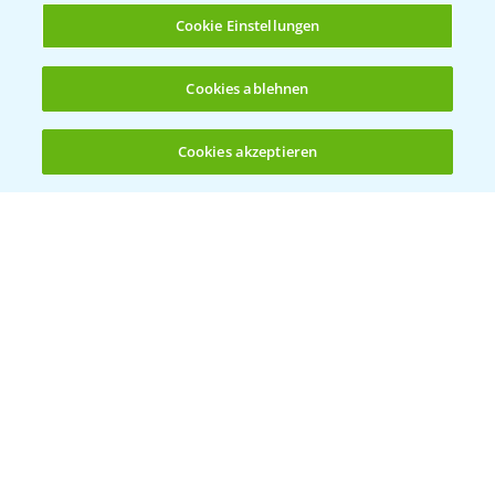
Cookie Einstellungen
Cookies ablehnen
Standortreport Raden - Fungizid
6:05
Dreifachbehandlung im Weizen
Cookies akzeptieren
31.03.2025
Öffnen
Bis zu 4 Produkte vergleichen:
(noch 4)
Standortreport Döbernitz - Fungizid
4:51
Zweifachstrategie im Weizen
31.03.2025