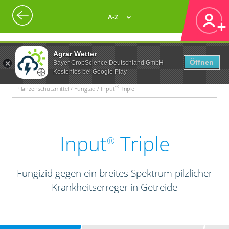
A-Z
Agrar Wetter
Öffnen
Bayer CropScience Deutschland GmbH
Kostenlos bei Google Play
®
Pflanzenschutzmittel / Fungizid / Input
Triple
Input
Triple
®
Fungizid gegen ein breites Spektrum pilzlicher
Krankheitserreger in Getreide