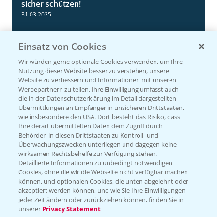
sicher schützen!
31.03.2025
Einsatz von Cookies
Wir würden gerne optionale Cookies verwenden, um Ihre
Nutzung dieser Website besser zu verstehen, unsere
Website zu verbessern und Informationen mit unseren
Werbepartnern zu teilen. Ihre Einwilligung umfasst auch
die in der Datenschutzerklärung im Detail dargestellten
Übermittlungen an Empfänger in unsicheren Drittstaaten,
wie insbesondere den USA. Dort besteht das Risiko, dass
Standortreport Einbeck - Fungizidstrategien
Ihre derart übermittelten Daten dem Zugriff durch
6:11
im Vergleich
Behörden in diesen Drittstaaten zu Kontroll- und
Überwachungszwecken unterliegen und dagegen keine
31.03.2025
wirksamen Rechtsbehelfe zur Verfügung stehen.
Detaillierte Informationen zu unbedingt notwendigen
Cookies, ohne die wir die Webseite nicht verfügbar machen
können, und optionalen Cookies, die unten abgelehnt oder
akzeptiert werden können, und wie Sie Ihre Einwilligungen
jeder Zeit ändern oder zurückziehen können, finden Sie in
unserer
Privacy Statement