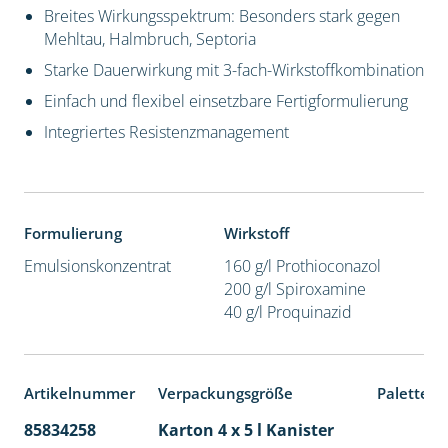
Breites Wirkungsspektrum: Besonders stark gegen
Mehltau, Halmbruch, Septoria
Starke Dauerwirkung mit 3-fach-Wirkstoffkombination
Einfach und flexibel einsetzbare Fertigformulierung
Integriertes Resistenzmanagement
Formulierung
Wirkstoff
Emulsionskonzentrat
160 g/l Prothioconazol
200 g/l Spiroxamine
40 g/l Proquinazid
Artikelnummer
Verpackungsgröße
Palettene
85834258
Karton 4 x 5 l Kanister
40