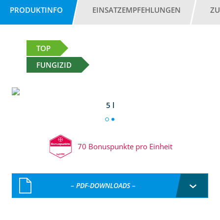
PRODUKTINFO
EINSATZEMPFEHLUNGEN
ZU
TOP
FUNGIZID
5 l
70 Bonuspunkte pro Einheit
– PDF-DOWNLOADS –