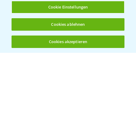
Cookie Einstellungen
Cookies ablehnen
Standortreport Raden - Fungizid
6:05
Dreifachbehandlung im Weizen
Cookies akzeptieren
31.03.2025
Öffnen
Bis zu 4 Produkte vergleichen:
(noch 4)
Standortreport Döbernitz - Fungizid
4:51
Zweifachstrategie im Weizen
31.03.2025