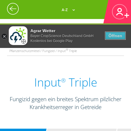
A-Z
Agrar Wetter
Öffnen
Bayer CropScience Deutschland GmbH
Kostenlos bei Google Play
®
Pflanzenschutzmittel / Fungizid / Input
Triple
Input
Triple
®
Fungizid gegen ein breites Spektrum pilzlicher
Krankheitserreger in Getreide