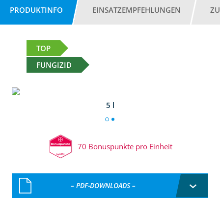
PRODUKTINFO
EINSATZEMPFEHLUNGEN
ZU
TOP
FUNGIZID
5 l
70 Bonuspunkte pro Einheit
– PDF-DOWNLOADS –