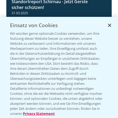
Standortreport Schirnau - Jetzt Gerste
4:35
sicher schützen!
31.03.2025
Einsatz von Cookies
Wir würden gerne optionale Cookies verwenden, um Ihre
Nutzung dieser Website besser zu verstehen, unsere
Website zu verbessern und Informationen mit unseren
Werbepartnern zu teilen. Ihre Einwilligung umfasst auch
die in der Datenschutzerklärung im Detail dargestellten
Übermittlungen an Empfänger in unsicheren Drittstaaten,
wie insbesondere den USA. Dort besteht das Risiko, dass
Ihre derart übermittelten Daten dem Zugriff durch
Standortreport Einbeck - Fungizidstrategien
6:11
Behörden in diesen Drittstaaten zu Kontroll- und
im Vergleich
Überwachungszwecken unterliegen und dagegen keine
wirksamen Rechtsbehelfe zur Verfügung stehen.
31.03.2025
Detaillierte Informationen zu unbedingt notwendigen
Cookies, ohne die wir die Webseite nicht verfügbar machen
können, und optionalen Cookies, die unten abgelehnt oder
akzeptiert werden können, und wie Sie Ihre Einwilligungen
jeder Zeit ändern oder zurückziehen können, finden Sie in
unserer
Privacy Statement