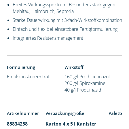
Breites Wirkungsspektrum: Besonders stark gegen
Mehltau, Halmbruch, Septoria
Starke Dauerwirkung mit 3-fach-Wirkstoffkombination
Einfach und flexibel einsetzbare Fertigformulierung
Integriertes Resistenzmanagement
Formulierung
Wirkstoff
Emulsionskonzentrat
160 g/l Prothioconazol
200 g/l Spiroxamine
40 g/l Proquinazid
Artikelnummer
Verpackungsgröße
Palettene
85834258
Karton 4 x 5 l Kanister
40