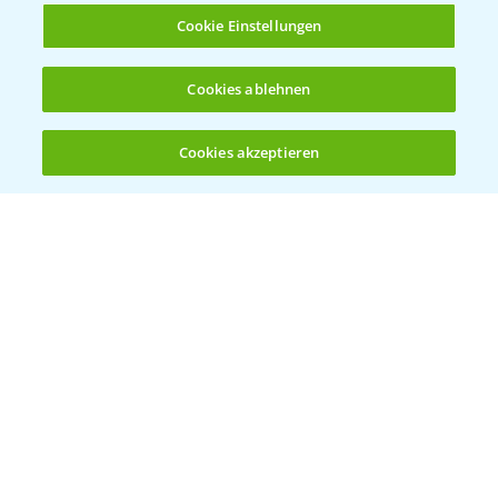
Cookie Einstellungen
Cookies ablehnen
Standortreport Raden - Fungizid
6:05
Dreifachbehandlung im Weizen
Cookies akzeptieren
31.03.2025
Öffnen
Bis zu 4 Produkte vergleichen:
(noch 4)
Standortreport Döbernitz - Fungizid
4:51
Zweifachstrategie im Weizen
31.03.2025