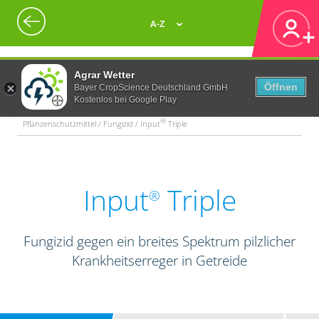
A-Z
Agrar Wetter
Öffnen
Bayer CropScience Deutschland GmbH
Kostenlos bei Google Play
®
Pflanzenschutzmittel / Fungizid / Input
Triple
Input
Triple
®
Fungizid gegen ein breites Spektrum pilzlicher
Krankheitserreger in Getreide