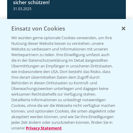
Standortreport Schirnau - Jetzt Gerste
4:35
sicher schützen!
31.03.2025
Einsatz von Cookies
Wir würden gerne optionale Cookies verwenden, um Ihre
Nutzung dieser Website besser zu verstehen, unsere
Website zu verbessern und Informationen mit unseren
Werbepartnern zu teilen. Ihre Einwilligung umfasst auch
die in der Datenschutzerklärung im Detail dargestellten
Übermittlungen an Empfänger in unsicheren Drittstaaten,
wie insbesondere den USA. Dort besteht das Risiko, dass
Standortreport Einbeck - Fungizidstrategien
Ihre derart übermittelten Daten dem Zugriff durch
6:11
im Vergleich
Behörden in diesen Drittstaaten zu Kontroll- und
Überwachungszwecken unterliegen und dagegen keine
31.03.2025
wirksamen Rechtsbehelfe zur Verfügung stehen.
Detaillierte Informationen zu unbedingt notwendigen
Cookies, ohne die wir die Webseite nicht verfügbar machen
können, und optionalen Cookies, die unten abgelehnt oder
akzeptiert werden können, und wie Sie Ihre Einwilligungen
jeder Zeit ändern oder zurückziehen können, finden Sie in
unserer
Privacy Statement