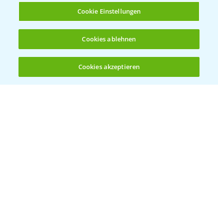
Cookie Einstellungen
Cookies ablehnen
Standortreport Raden - Fungizid
6:05
Dreifachbehandlung im Weizen
Cookies akzeptieren
31.03.2025
Öffnen
Bis zu 4 Produkte vergleichen:
(noch 4)
Standortreport Döbernitz - Fungizid
4:51
Zweifachstrategie im Weizen
31.03.2025