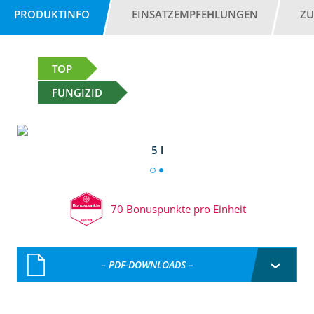
PRODUKTINFO
EINSATZEMPFEHLUNGEN
ZU
TOP
FUNGIZID
5 l
70 Bonuspunkte pro Einheit
– PDF-DOWNLOADS –