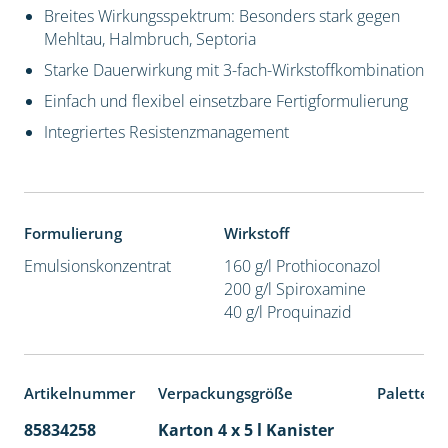
Breites Wirkungsspektrum: Besonders stark gegen
Mehltau, Halmbruch, Septoria
Starke Dauerwirkung mit 3-fach-Wirkstoffkombination
Einfach und flexibel einsetzbare Fertigformulierung
Integriertes Resistenzmanagement
Formulierung
Wirkstoff
Emulsionskonzentrat
160 g/l Prothioconazol
200 g/l Spiroxamine
40 g/l Proquinazid
Artikelnummer
Verpackungsgröße
Palettene
85834258
Karton 4 x 5 l Kanister
40