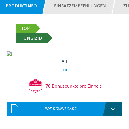
PRODUKTINFO
EINSATZEMPFEHLUNGEN
ZU
TOP
FUNGIZID
5 l
70 Bonuspunkte pro Einheit
– PDF-DOWNLOADS –