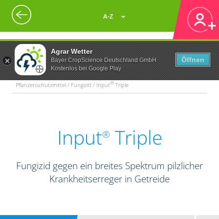
A-Z
Agrar Wetter
Öffnen
Bayer CropScience Deutschland GmbH
Kostenlos bei Google Play
®
Pflanzenschutzmittel / Fungizid / Input
Triple
Input
Triple
®
Fungizid gegen ein breites Spektrum pilzlicher
Krankheitserreger in Getreide