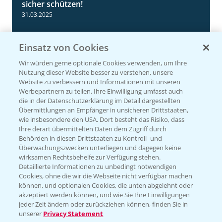
sicher schützen!
31.03.2025
Einsatz von Cookies
Wir würden gerne optionale Cookies verwenden, um Ihre
Nutzung dieser Website besser zu verstehen, unsere
Website zu verbessern und Informationen mit unseren
Werbepartnern zu teilen. Ihre Einwilligung umfasst auch
die in der Datenschutzerklärung im Detail dargestellten
Übermittlungen an Empfänger in unsicheren Drittstaaten,
wie insbesondere den USA. Dort besteht das Risiko, dass
Standortreport Einbeck - Fungizidstrategien
Ihre derart übermittelten Daten dem Zugriff durch
6:11
im Vergleich
Behörden in diesen Drittstaaten zu Kontroll- und
Überwachungszwecken unterliegen und dagegen keine
31.03.2025
wirksamen Rechtsbehelfe zur Verfügung stehen.
Detaillierte Informationen zu unbedingt notwendigen
Cookies, ohne die wir die Webseite nicht verfügbar machen
können, und optionalen Cookies, die unten abgelehnt oder
akzeptiert werden können, und wie Sie Ihre Einwilligungen
jeder Zeit ändern oder zurückziehen können, finden Sie in
unserer
Privacy Statement