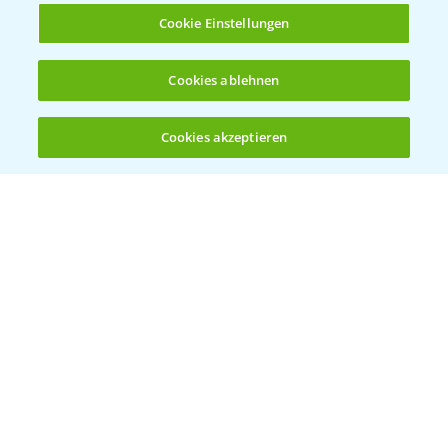
Cookie Einstellungen
Standortreport Raden - Fungizid
Cookies ablehnen
6:05
Dreifachbehandlung im Weizen
31.03.2025
Cookies akzeptieren
Öffnen
Bis zu 4 Produkte vergleichen:
(noch 4)
Standortreport Döbernitz - Fungizid
4:51
Zweifachstrategie im Weizen
31.03.2025