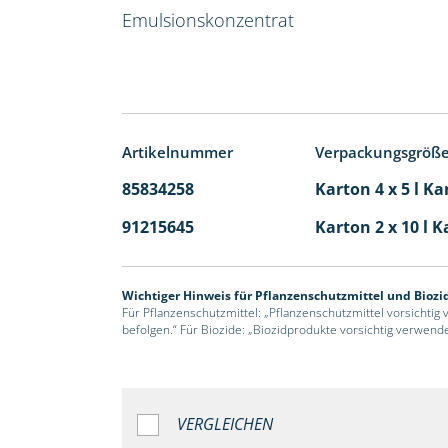
Emulsionskonzentrat
Artikelnummer
Verpackungsgröß
85834258
Karton 4 x 5 l Ka
91215645
Karton 2 x 10 l K
Wichtiger Hinweis für Pflanzenschutzmittel und Biozi
Für Pflanzenschutzmittel: „Pflanzenschutzmittel vorsichtig
befolgen.“ Für Biozide: „Biozidprodukte vorsichtig verwend
VERGLEICHEN