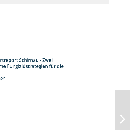
rtreport Schirnau - Zwei
4:27
me Fungizidstrategien für die
026