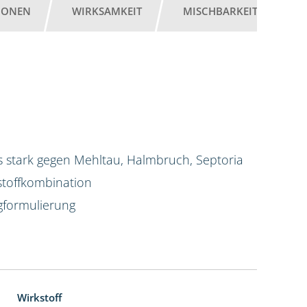
IONEN
WIRKSAMKEIT
MISCHBARKEIT
G
 stark gegen Mehltau, Halmbruch, Septoria
stoffkombination
igformulierung
Wirkstoff