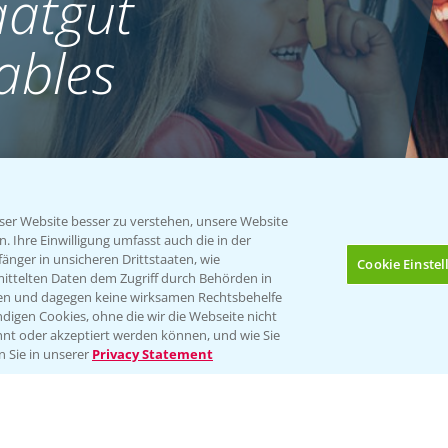
atgut
ables
er Website besser zu verstehen, unsere Website
 Ihre Einwilligung umfasst auch die in der
nger in unsicheren Drittstaaten, wie
Cookie Einste
mittelten Daten dem Zugriff durch Behörden in
gen und dagegen keine wirksamen Rechtsbehelfe
digen Cookies, ohne die wir die Webseite nicht
nt oder akzeptiert werden können, und wie Sie
Bis zu 4 Produkte vergleichen:
(noch 4)
n Sie in unserer
Privacy Statement