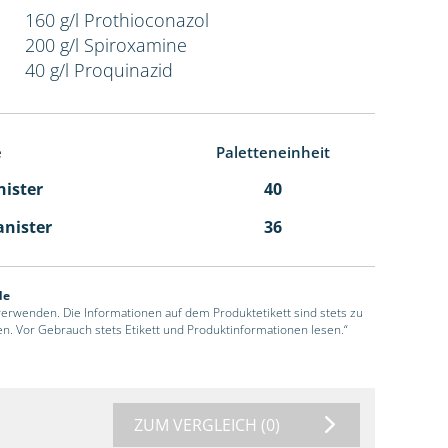
160 g/l Prothioconazol
200 g/l Spiroxamine
40 g/l Proquinazid
e
Paletteneinheit
nister
40
anister
36
de
 verwenden. Die Informationen auf dem Produktetikett sind stets zu
en. Vor Gebrauch stets Etikett und Produktinformationen lesen.“
ZUM VERGLEICH
(0)