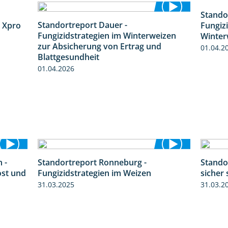
Stando
4:32
Standortreport Dauer -
 Xpro
Fungiz
5:10
Fungizidstrategien im Winterweizen
Winter
zur Absicherung von Ertrag und
01.04.2
Blattgesundheit
01.04.2026
 -
Standortreport Ronneburg -
Standor
6:11
6:46
ost und
Fungizidstrategien im Weizen
sicher 
31.03.2025
31.03.2