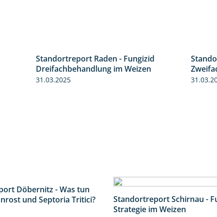
Standortreport Raden - Fungizid
Stando
6:11
6:05
Dreifachbehandlung im Weizen
Zweifa
31.03.2025
31.03.2
port Döbernitz - Was tun
Standortreport Schirnau - F
3:36
rost und Septoria Tritici?
Strategie im Weizen