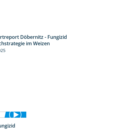
rtreport Döbernitz - Fungizid
4:51
chstrategie im Weizen
025
ungizid
4:12