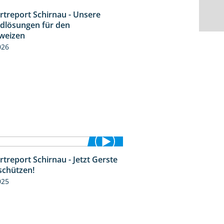
rtreport Schirnau - Unsere
4:30
idlösungen für den
weizen
026
treport Schirnau - Jetzt Gerste
4:35
schützen!
025