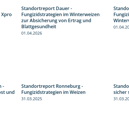
Standortreport Dauer -
Stando
4:32
5:10
 Xpro
Fungizidstrategien im Winterweizen
Fungiz
zur Absicherung von Ertrag und
Winter
Blattgesundheit
01.04.2
01.04.2026
 -
Standortreport Ronneburg -
Standor
6:11
6:46
ost und
Fungizidstrategien im Weizen
sicher 
31.03.2025
31.03.2