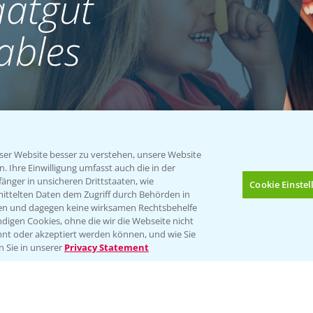
atgut
ables
er Website besser zu verstehen, unsere Website
 Ihre Einwilligung umfasst auch die in der
nger in unsicheren Drittstaaten, wie
Cookie Einste
mittelten Daten dem Zugriff durch Behörden in
gen und dagegen keine wirksamen Rechtsbehelfe
digen Cookies, ohne die wir die Webseite nicht
nt oder akzeptiert werden können, und wie Sie
Bis zu 4 Produkte vergleichen:
(noch 4)
n Sie in unserer
Privacy Statement