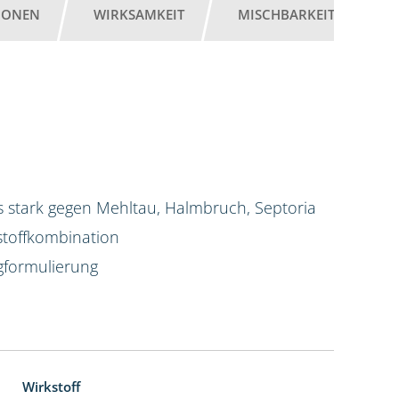
IONEN
WIRKSAMKEIT
MISCHBARKEIT
G
 stark gegen Mehltau, Halmbruch, Septoria
stoffkombination
igformulierung
Wirkstoff