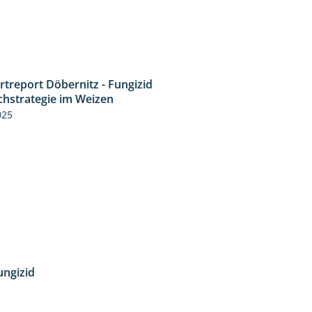
rtreport Döbernitz - Fungizid
4:51
chstrategie im Weizen
025
ungizid
4:12