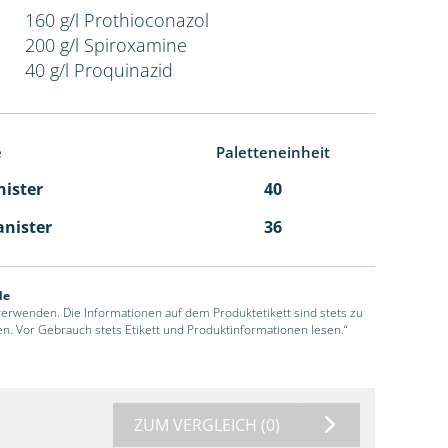
160 g/l Prothioconazol
200 g/l Spiroxamine
40 g/l Proquinazid
e
Paletteneinheit
nister
40
anister
36
de
 verwenden. Die Informationen auf dem Produktetikett sind stets zu
en. Vor Gebrauch stets Etikett und Produktinformationen lesen.“
ZUM VERGLEICH
(0)