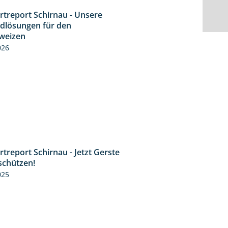
rtreport Schirnau - Unsere
4:30
idlösungen für den
weizen
026
treport Schirnau - Jetzt Gerste
4:35
schützen!
025