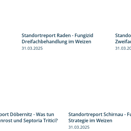
Standortreport Raden - Fungizid
Stando
6:11
6:05
Dreifachbehandlung im Weizen
Zweifa
31.03.2025
31.03.2
port Döbernitz - Was tun
Standortreport Schirnau - F
3:36
rost und Septoria Tritici?
Strategie im Weizen
31.03.2025