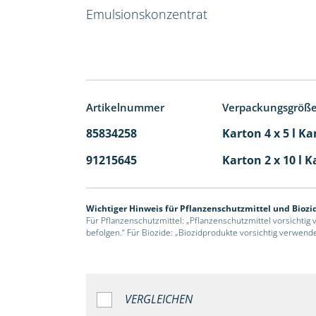
Emulsionskonzentrat
Artikelnummer
Verpackungsgröß
85834258
Karton 4 x 5 l Ka
91215645
Karton 2 x 10 l K
Wichtiger Hinweis für Pflanzenschutzmittel und Biozi
Für Pflanzenschutzmittel: „Pflanzenschutzmittel vorsichtig
befolgen.“ Für Biozide: „Biozidprodukte vorsichtig verwend
VERGLEICHEN