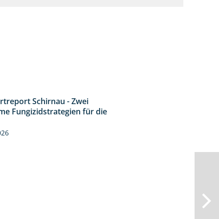
rtreport Schirnau - Zwei
4:27
me Fungizidstrategien für die
026