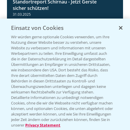
Standortreport Schirnau - Jetzt Gerste
4:35
sicher schützen!
31.03.2025
Einsatz von Cookies
Wir würden gerne optionale Cookies verwenden, um Ihre
Nutzung dieser Website besser zu verstehen, unsere
Website zu verbessern und Informationen mit unseren
Werbepartnern zu teilen. Ihre Einwilligung umfasst auch
die in der Datenschutzerklärung im Detail dargestellten
Übermittlungen an Empfänger in unsicheren Drittstaaten,
wie insbesondere den USA. Dort besteht das Risiko, dass
Ihre derart übermittelten Daten dem Zugriff durch
Standortreport Einbeck - Fungizidstrategien
6:11
Behörden in diesen Drittstaaten zu Kontroll- und
im Vergleich
Überwachungszwecken unterliegen und dagegen keine
wirksamen Rechtsbehelfe zur Verfügung stehen.
31.03.2025
Detaillierte Informationen zu unbedingt notwendigen
Cookies, ohne die wir die Webseite nicht verfügbar machen
können, und optionalen Cookies, die unten abgelehnt oder
akzeptiert werden können, und wie Sie Ihre Einwilligungen
jeder Zeit ändern oder zurückziehen können, finden Sie in
unserer
Privacy Statement