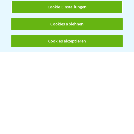
Cookie Einstellungen
Cookies ablehnen
Standortreport Raden - Fungizid
6:05
Dreifachbehandlung im Weizen
Cookies akzeptieren
31.03.2025
Öffnen
Bis zu 4 Produkte vergleichen:
(noch 4)
Standortreport Döbernitz - Fungizid
4:51
Zweifachstrategie im Weizen
31.03.2025