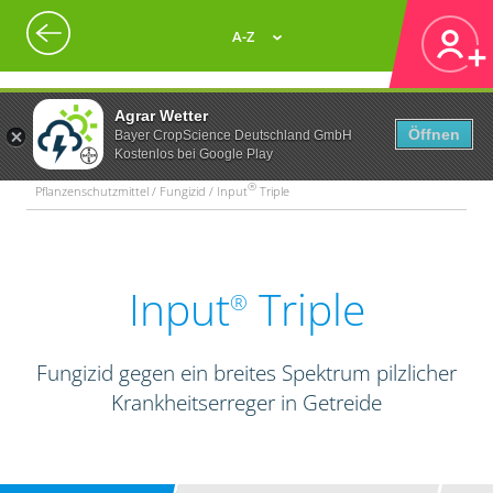
A-Z
Agrar Wetter
Öffnen
Bayer CropScience Deutschland GmbH
Kostenlos bei Google Play
®
Pflanzenschutzmittel / Fungizid / Input
Triple
Input
Triple
®
Fungizid gegen ein breites Spektrum pilzlicher
Krankheitserreger in Getreide