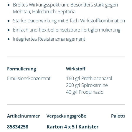
Breites Wirkungsspektrum: Besonders stark gegen
Mehltau, Halmbruch, Septoria
Starke Dauerwirkung mit 3-fach-Wirkstoffkombination
Einfach und flexibel einsetzbare Fertigformulierung
Integriertes Resistenzmanagement
Formulierung
Wirkstoff
Emulsionskonzentrat
160 g/l Prothioconazol
200 g/l Spiroxamine
40 g/l Proquinazid
Artikelnummer
Verpackungsgröße
Palettene
85834258
Karton 4 x 5 l Kanister
40