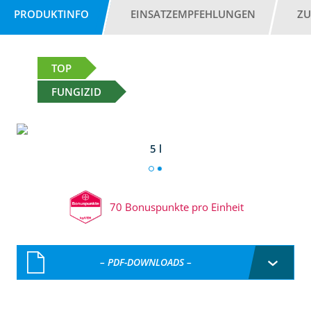
PRODUKTINFO
EINSATZEMPFEHLUNGEN
ZU
TOP
FUNGIZID
5 l
70 Bonuspunkte pro Einheit
– PDF-DOWNLOADS –