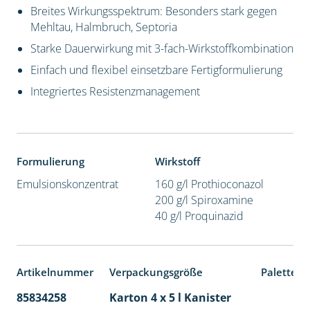
Breites Wirkungsspektrum: Besonders stark gegen
Mehltau, Halmbruch, Septoria
Starke Dauerwirkung mit 3-fach-Wirkstoffkombination
Einfach und flexibel einsetzbare Fertigformulierung
Integriertes Resistenzmanagement
Formulierung
Wirkstoff
Emulsionskonzentrat
160 g/l Prothioconazol
200 g/l Spiroxamine
40 g/l Proquinazid
Artikelnummer
Verpackungsgröße
Palettene
85834258
Karton 4 x 5 l Kanister
40