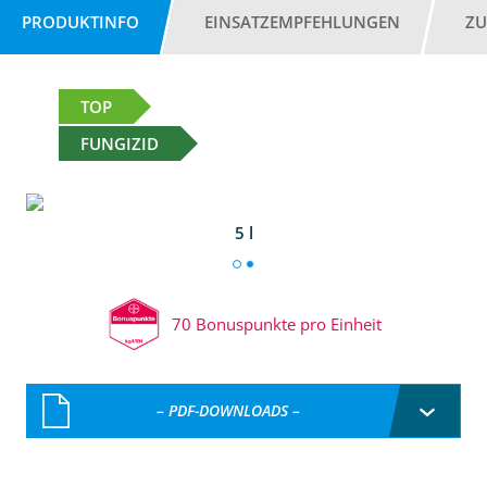
PRODUKTINFO
EINSATZEMPFEHLUNGEN
ZU
TOP
FUNGIZID
5 l
70 Bonuspunkte pro Einheit
– PDF-DOWNLOADS –