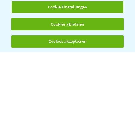
Cookie Einstellungen
Cookies ablehnen
Standortreport Raden - Fungizid
6:05
Dreifachbehandlung im Weizen
Cookies akzeptieren
31.03.2025
Öffnen
Bis zu 4 Produkte vergleichen:
(noch 4)
Standortreport Döbernitz - Fungizid
4:51
Zweifachstrategie im Weizen
31.03.2025