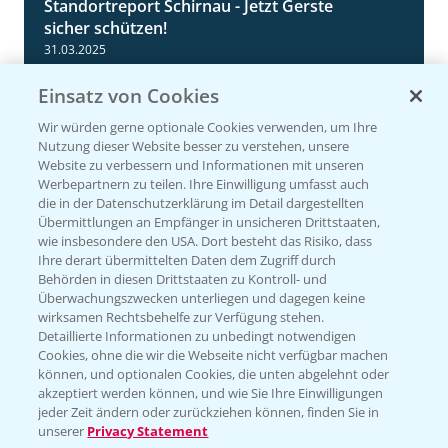
Standortreport Schirnau - Jetzt Gerste
4:35
sicher schützen!
31.03.2025
Einsatz von Cookies
Wir würden gerne optionale Cookies verwenden, um Ihre
Nutzung dieser Website besser zu verstehen, unsere
Website zu verbessern und Informationen mit unseren
Werbepartnern zu teilen. Ihre Einwilligung umfasst auch
die in der Datenschutzerklärung im Detail dargestellten
Übermittlungen an Empfänger in unsicheren Drittstaaten,
wie insbesondere den USA. Dort besteht das Risiko, dass
Standortreport Einbeck - Fungizidstrategien
Ihre derart übermittelten Daten dem Zugriff durch
6:11
im Vergleich
Behörden in diesen Drittstaaten zu Kontroll- und
Überwachungszwecken unterliegen und dagegen keine
31.03.2025
wirksamen Rechtsbehelfe zur Verfügung stehen.
Detaillierte Informationen zu unbedingt notwendigen
Cookies, ohne die wir die Webseite nicht verfügbar machen
können, und optionalen Cookies, die unten abgelehnt oder
akzeptiert werden können, und wie Sie Ihre Einwilligungen
jeder Zeit ändern oder zurückziehen können, finden Sie in
unserer
Privacy Statement