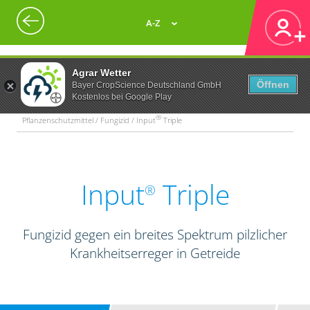
A-Z
Agrar Wetter
Öffnen
Bayer CropScience Deutschland GmbH
Kostenlos bei Google Play
®
Pflanzenschutzmittel / Fungizid / Input
Triple
Input
Triple
®
Fungizid gegen ein breites Spektrum pilzlicher
Krankheitserreger in Getreide