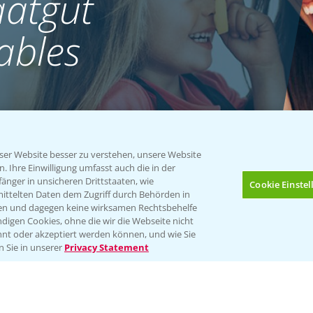
atgut
ables
er Website besser zu verstehen, unsere Website
 Ihre Einwilligung umfasst auch die in der
nger in unsicheren Drittstaaten, wie
Cookie Einste
mittelten Daten dem Zugriff durch Behörden in
gen und dagegen keine wirksamen Rechtsbehelfe
digen Cookies, ohne die wir die Webseite nicht
nt oder akzeptiert werden können, und wie Sie
Bis zu 4 Produkte vergleichen:
(noch 4)
n Sie in unserer
Privacy Statement