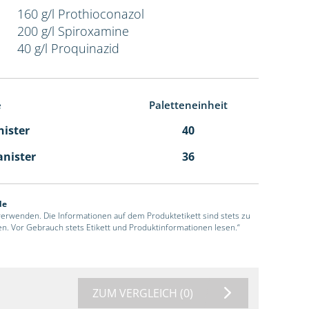
160 g/l Prothioconazol
200 g/l Spiroxamine
40 g/l Proquinazid
e
Paletteneinheit
nister
40
anister
36
de
 verwenden. Die Informationen auf dem Produktetikett sind stets zu
en. Vor Gebrauch stets Etikett und Produktinformationen lesen.“
ZUM VERGLEICH
(0)