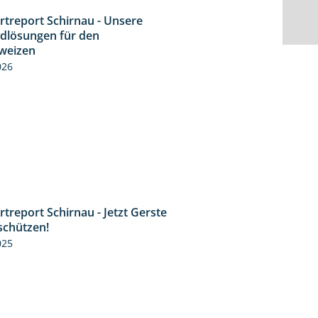
rtreport Schirnau - Unsere
4:30
idlösungen für den
weizen
026
treport Schirnau - Jetzt Gerste
4:35
schützen!
025