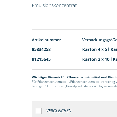
Emulsionskonzentrat
Artikelnummer
Verpackungsgröß
85834258
Karton 4 x 5 l Ka
91215645
Karton 2 x 10 l K
Wichtiger Hinweis für Pflanzenschutzmittel und Biozi
Für Pflanzenschutzmittel: „Pflanzenschutzmittel vorsichtig
befolgen.“ Für Biozide: „Biozidprodukte vorsichtig verwend
VERGLEICHEN