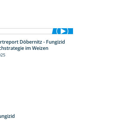
rtreport Döbernitz - Fungizid
4:51
chstrategie im Weizen
025
ungizid
4:12