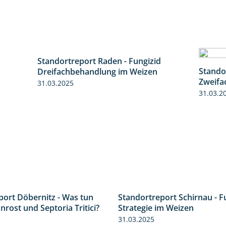
Standortreport Raden - Fungizid
6:11
6:05
Stando
Dreifachbehandlung im Weizen
Zweifa
31.03.2025
31.03.2
port Döbernitz - Was tun
Standortreport Schirnau - F
3:36
rost und Septoria Tritici?
Strategie im Weizen
31.03.2025