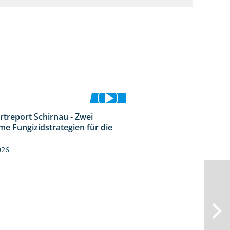
rtreport Schirnau - Zwei
4:27
me Fungizidstrategien für die
026