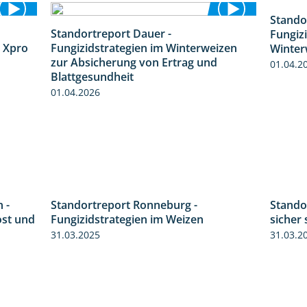
Stando
Standortreport Dauer -
Fungiz
4:32
5:10
 Xpro
Fungizidstrategien im Winterweizen
Winter
zur Absicherung von Ertrag und
01.04.2
Blattgesundheit
01.04.2026
 -
Standortreport Ronneburg -
6:11
6:46
Standor
ost und
Fungizidstrategien im Weizen
sicher 
31.03.2025
31.03.2