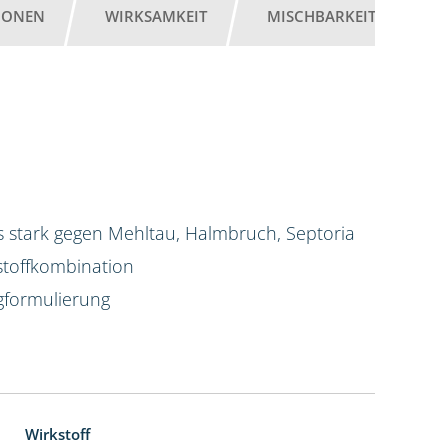
IONEN
WIRKSAMKEIT
MISCHBARKEIT
G
 stark gegen Mehltau, Halmbruch, Septoria
stoffkombination
igformulierung
Wirkstoff