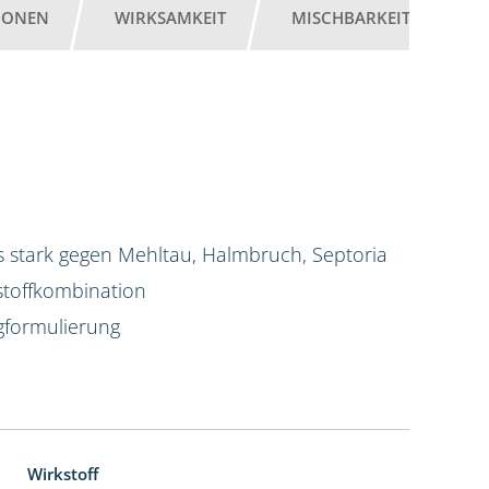
IONEN
WIRKSAMKEIT
MISCHBARKEIT
G
 stark gegen Mehltau, Halmbruch, Septoria
stoffkombination
igformulierung
Wirkstoff