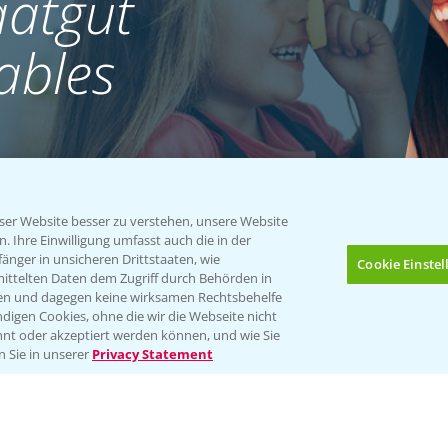
atgut
ables
er Website besser zu verstehen, unsere Website
 Ihre Einwilligung umfasst auch die in der
nger in unsicheren Drittstaaten, wie
Cookie Einste
mittelten Daten dem Zugriff durch Behörden in
gen und dagegen keine wirksamen Rechtsbehelfe
digen Cookies, ohne die wir die Webseite nicht
nt oder akzeptiert werden können, und wie Sie
Bis zu 4 Produkte vergleichen:
(noch 4)
n Sie in unserer
Privacy Statement