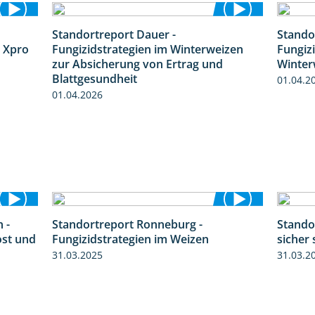
Standortreport Dauer -
Stando
4:32
5:10
 Xpro
Fungizidstrategien im Winterweizen
Fungiz
zur Absicherung von Ertrag und
Winter
Blattgesundheit
01.04.2
01.04.2026
 -
Standortreport Ronneburg -
Standor
6:11
6:46
ost und
Fungizidstrategien im Weizen
sicher 
31.03.2025
31.03.2