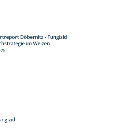
rtreport Döbernitz - Fungizid
4:51
chstrategie im Weizen
025
ungizid
4:12