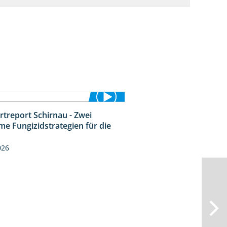
rtreport Schirnau - Zwei
4:27
me Fungizidstrategien für die
026