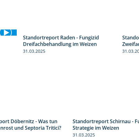
Standortreport Raden - Fungizid
Stando
6:05
Dreifachbehandlung im Weizen
Zweifa
6:11
31.03.2025
31.03.2
port Döbernitz - Was tun
Standortreport Schirnau - F
3:36
rost und Septoria Tritici?
Strategie im Weizen
31.03.2025