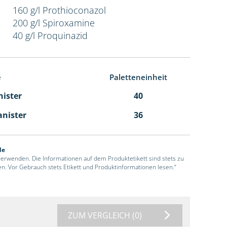
160 g/l Prothioconazol
200 g/l Spiroxamine
40 g/l Proquinazid
e
Paletteneinheit
nister
40
anister
36
de
 verwenden. Die Informationen auf dem Produktetikett sind stets zu
en. Vor Gebrauch stets Etikett und Produktinformationen lesen.“
ZUM VERGLEICH
(0)