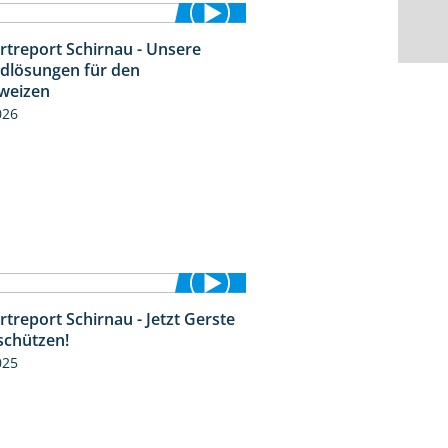
rtreport Schirnau - Unsere
4:30
idlösungen für den
weizen
026
treport Schirnau - Jetzt Gerste
4:35
schützen!
025