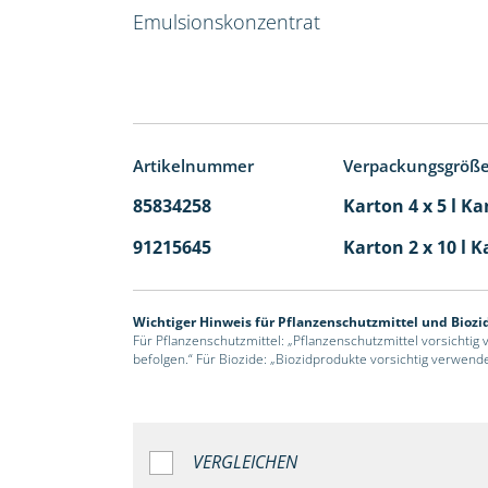
Emulsionskonzentrat
Artikelnummer
Verpackungsgröß
85834258
Karton 4 x 5 l Ka
91215645
Karton 2 x 10 l K
Wichtiger Hinweis für Pflanzenschutzmittel und Biozi
Für Pflanzenschutzmittel: „Pflanzenschutzmittel vorsichtig
befolgen.“ Für Biozide: „Biozidprodukte vorsichtig verwend
VERGLEICHEN