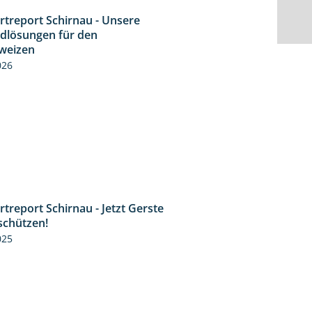
rtreport Schirnau - Unsere
4:30
idlösungen für den
weizen
026
treport Schirnau - Jetzt Gerste
4:35
schützen!
025