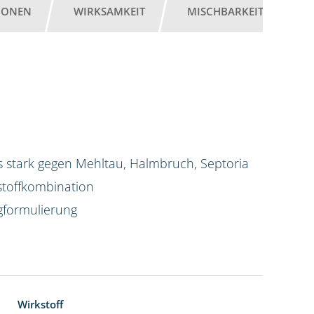
IONEN
WIRKSAMKEIT
MISCHBARKEIT
G
 stark gegen Mehltau, Halmbruch, Septoria
stoffkombination
igformulierung
Wirkstoff