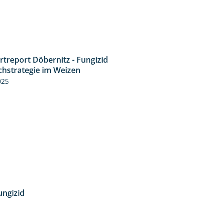
rtreport Döbernitz - Fungizid
4:51
chstrategie im Weizen
025
ungizid
4:12