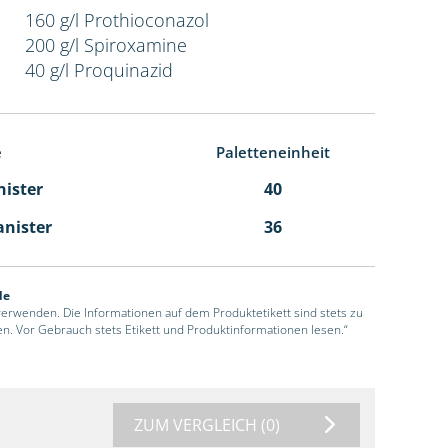
160 g/l Prothioconazol
200 g/l Spiroxamine
40 g/l Proquinazid
e
Paletteneinheit
nister
40
anister
36
de
 verwenden. Die Informationen auf dem Produktetikett sind stets zu
en. Vor Gebrauch stets Etikett und Produktinformationen lesen.“
ZUM VERGLEICH
(0)