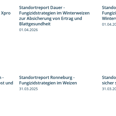
Standortreport Dauer -
Stando
4:32
5:10
 Xpro
Fungizidstrategien im Winterweizen
Fungiz
zur Absicherung von Ertrag und
Winter
Blattgesundheit
01.04.2
01.04.2026
 -
Standortreport Ronneburg -
Standor
6:11
6:46
ost und
Fungizidstrategien im Weizen
sicher 
31.03.2025
31.03.2