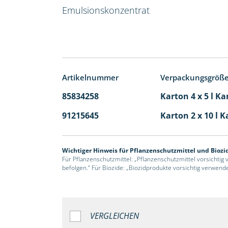
Emulsionskonzentrat
Artikelnummer
Verpackungsgröß
85834258
Karton 4 x 5 l Ka
91215645
Karton 2 x 10 l K
Wichtiger Hinweis für Pflanzenschutzmittel und Biozi
Für Pflanzenschutzmittel: „Pflanzenschutzmittel vorsichtig
befolgen.“ Für Biozide: „Biozidprodukte vorsichtig verwend
VERGLEICHEN