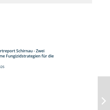
rtreport Schirnau - Zwei
4:27
me Fungizidstrategien für die
026