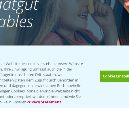
atgut
ables
er Website besser zu verstehen, unsere Website
 Ihre Einwilligung umfasst auch die in der
nger in unsicheren Drittstaaten, wie
Cookie Einste
mittelten Daten dem Zugriff durch Behörden in
gen und dagegen keine wirksamen Rechtsbehelfe
digen Cookies, ohne die wir die Webseite nicht
nt oder akzeptiert werden können, und wie Sie
Bis zu 4 Produkte vergleichen:
(noch 4)
n Sie in unserer
Privacy Statement