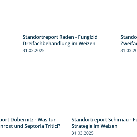
Standortreport Raden - Fungizid
Stando
6:11
6:05
Dreifachbehandlung im Weizen
Zweifa
31.03.2025
31.03.2
port Döbernitz - Was tun
Standortreport Schirnau - F
3:36
rost und Septoria Tritici?
Strategie im Weizen
31.03.2025