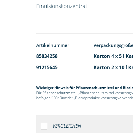
Emulsionskonzentrat
Artikelnummer
Verpackungsgröß
85834258
Karton 4 x 5 l Ka
91215645
Karton 2 x 10 l K
Wichtiger Hinweis für Pflanzenschutzmittel und Biozi
Für Pflanzenschutzmittel: „Pflanzenschutzmittel vorsichtig
befolgen.“ Für Biozide: „Biozidprodukte vorsichtig verwend
VERGLEICHEN