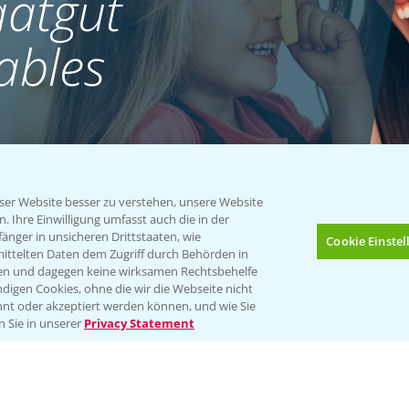
atgut
ables
er Website besser zu verstehen, unsere Website
 Ihre Einwilligung umfasst auch die in der
nger in unsicheren Drittstaaten, wie
Cookie Einste
mittelten Daten dem Zugriff durch Behörden in
gen und dagegen keine wirksamen Rechtsbehelfe
digen Cookies, ohne die wir die Webseite nicht
nt oder akzeptiert werden können, und wie Sie
Bis zu 4 Produkte vergleichen:
(noch 4)
n Sie in unserer
Privacy Statement