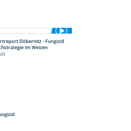
rtreport Döbernitz - Fungizid
4:51
chstrategie im Weizen
025
ungizid
4:12