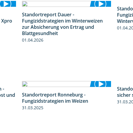
Stando
Standortreport Dauer -
Fungiz
4:32
5:10
 Xpro
Fungizidstrategien im Winterweizen
Winter
zur Absicherung von Ertrag und
01.04.2
Blattgesundheit
01.04.2026
 -
Standor
6:11
Standortreport Ronneburg -
ost und
sicher 
6:46
Fungizidstrategien im Weizen
31.03.2
31.03.2025