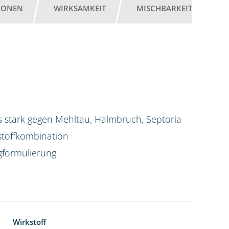
IONEN
WIRKSAMKEIT
MISCHBARKEIT
G
 stark gegen Mehltau, Halmbruch, Septoria
stoffkombination
igformulierung
Wirkstoff