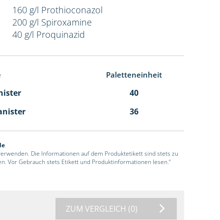
160 g/l Prothioconazol
200 g/l Spiroxamine
40 g/l Proquinazid
e
Paletteneinheit
nister
40
anister
36
de
 verwenden. Die Informationen auf dem Produktetikett sind stets zu
en. Vor Gebrauch stets Etikett und Produktinformationen lesen.“
ZUM VERGLEICH
(0)