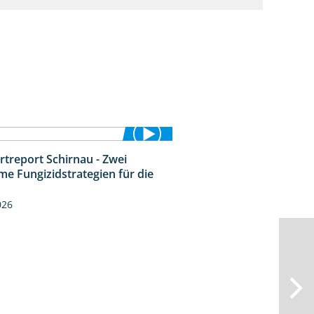
rtreport Schirnau - Zwei
4:27
me Fungizidstrategien für die
026