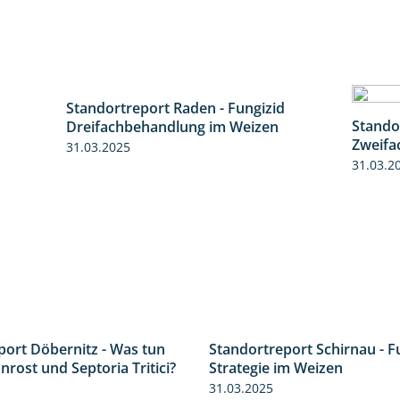
Standortreport Raden - Fungizid
6:11
6:05
Stando
Dreifachbehandlung im Weizen
Zweifa
31.03.2025
31.03.2
port Döbernitz - Was tun
3:36
Standortreport Schirnau - F
rost und Septoria Tritici?
Strategie im Weizen