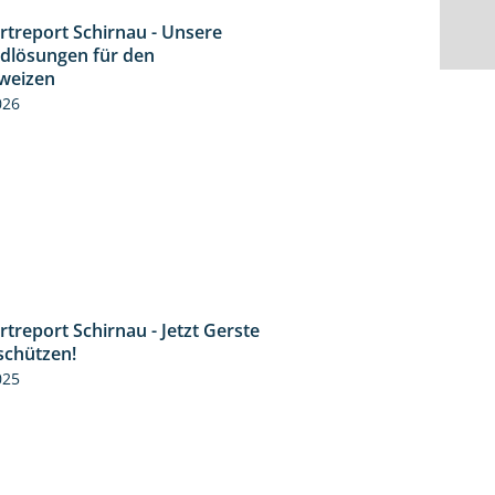
rtreport Schirnau - Unsere
4:30
idlösungen für den
weizen
026
treport Schirnau - Jetzt Gerste
4:35
schützen!
025