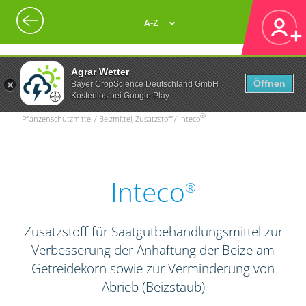
A-Z
Agrar Wetter
Öffnen
Bayer CropScience Deutschland GmbH
Kostenlos bei Google Play
®
Pflanzenschutzmittel / Beizmittel, Zusatzstoff / Inteco
Inteco
®
Zusatzstoff für Saatgutbehandlungsmittel zur
Verbesserung der Anhaftung der Beize am
Getreidekorn sowie zur Verminderung von
Abrieb (Beizstaub)