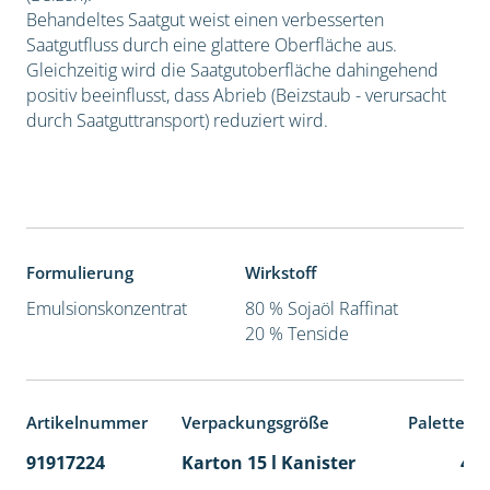
Behandeltes Saatgut weist einen verbesserten
Saatgutfluss durch eine glattere Oberfläche aus.
Gleichzeitig wird die Saatgutoberfläche dahingehend
positiv beeinflusst, dass Abrieb (Beizstaub - verursacht
durch Saatguttransport) reduziert wird.
Formulierung
Wirkstoff
Emulsionskonzentrat
80 % Sojaöl Raffinat
20 % Tenside
Artikelnummer
Verpackungsgröße
Palettene
91917224
Karton 15 l Kanister
48