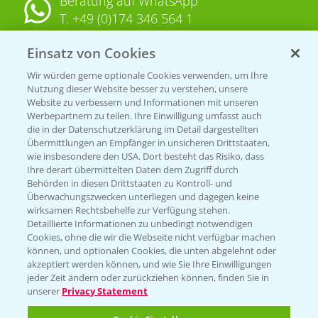
Beratung auf WhatsApp
T.
+49 (0)174 346 564 1
Einsatz von Cookies
KONTAKT
Wir würden gerne optionale Cookies verwenden, um Ihre
Nutzung dieser Website besser zu verstehen, unsere
Hilfe in Notfällen
Website zu verbessern und Informationen mit unseren
T.
+49 (0)214/30-20220
Werbepartnern zu teilen. Ihre Einwilligung umfasst auch
die in der Datenschutzerklärung im Detail dargestellten
Übermittlungen an Empfänger in unsicheren Drittstaaten,
wie insbesondere den USA. Dort besteht das Risiko, dass
Ihre derart übermittelten Daten dem Zugriff durch
Behörden in diesen Drittstaaten zu Kontroll- und
Überwachungszwecken unterliegen und dagegen keine
wirksamen Rechtsbehelfe zur Verfügung stehen.
Folgen Sie uns
Detaillierte Informationen zu unbedingt notwendigen
Cookies, ohne die wir die Webseite nicht verfügbar machen
können, und optionalen Cookies, die unten abgelehnt oder
akzeptiert werden können, und wie Sie Ihre Einwilligungen
jeder Zeit ändern oder zurückziehen können, finden Sie in
unserer
Privacy Statement