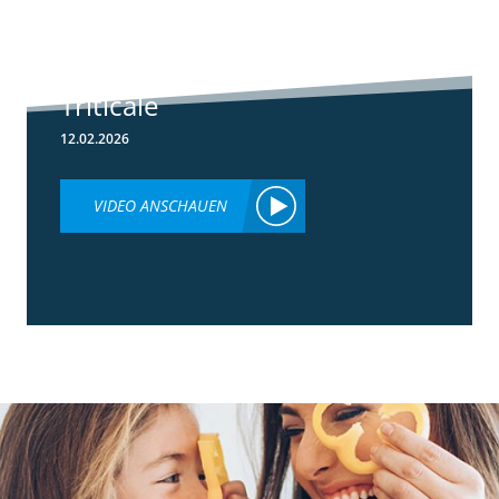
Herbizideinsatz
im Frühjahr in
Weizen &
Triticale
12.02.2026
VIDEO ANSCHAUEN