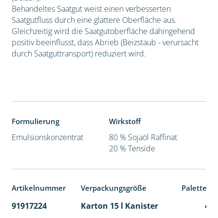
Behandeltes Saatgut weist einen verbesserten
Saatgutfluss durch eine glattere Oberfläche aus.
Gleichzeitig wird die Saatgutoberfläche dahingehend
positiv beeinflusst, dass Abrieb (Beizstaub - verursacht
durch Saatguttransport) reduziert wird.
Formulierung
Wirkstoff
Emulsionskonzentrat
80 % Sojaöl Raffinat
20 % Tenside
Artikelnummer
Verpackungsgröße
Palettene
91917224
Karton 15 l Kanister
48