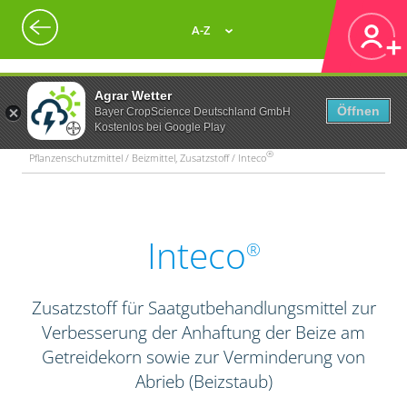
A-Z
Agrar Wetter
Öffnen
Bayer CropScience Deutschland GmbH
Kostenlos bei Google Play
®
Pflanzenschutzmittel / Beizmittel, Zusatzstoff / Inteco
Inteco
®
Zusatzstoff für Saatgutbehandlungsmittel zur
Verbesserung der Anhaftung der Beize am
Getreidekorn sowie zur Verminderung von
Abrieb (Beizstaub)