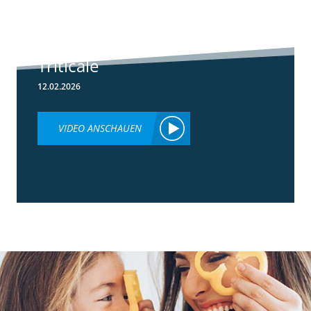
Herbizideinsatz
im Frühjahr in
Weizen &
Triticale
12.02.2026
VIDEO ANSCHAUEN