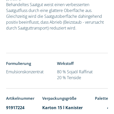
Behandeltes Saatgut weist einen verbesserten
Saatgutfluss durch eine glattere Oberfläche aus.
Gleichzeitig wird die Saatgutoberfläche dahingehend
positiv beeinflusst, dass Abrieb (Beizstaub - verursacht
durch Saatguttransport) reduziert wird.
Formulierung
Wirkstoff
Emulsionskonzentrat
80 % Sojaöl Raffinat
20 % Tenside
Artikelnummer
Verpackungsgröße
Palettene
91917224
Karton 15 l Kanister
48