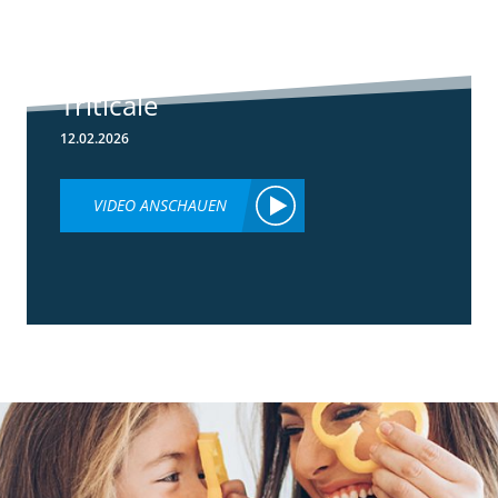
Herbizideinsatz
im Frühjahr in
Weizen &
Triticale
12.02.2026
VIDEO ANSCHAUEN