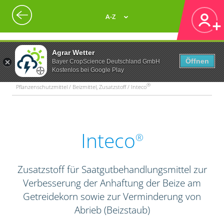
A-Z
Agrar Wetter
Öffnen
Bayer CropScience Deutschland GmbH
Kostenlos bei Google Play
®
Pflanzenschutzmittel / Beizmittel, Zusatzstoff / Inteco
Inteco
®
Zusatzstoff für Saatgutbehandlungsmittel zur
Verbesserung der Anhaftung der Beize am
Getreidekorn sowie zur Verminderung von
Abrieb (Beizstaub)