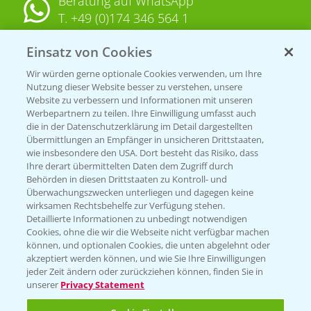
Beratung auf WhatsApp
T.
+49 (0)174 346 564 1
Einsatz von Cookies
KONTAKT
Wir würden gerne optionale Cookies verwenden, um Ihre
Nutzung dieser Website besser zu verstehen, unsere
Hilfe in Notfällen
Website zu verbessern und Informationen mit unseren
T.
+49 (0)214/30-20220
Werbepartnern zu teilen. Ihre Einwilligung umfasst auch
die in der Datenschutzerklärung im Detail dargestellten
Übermittlungen an Empfänger in unsicheren Drittstaaten,
wie insbesondere den USA. Dort besteht das Risiko, dass
Ihre derart übermittelten Daten dem Zugriff durch
Behörden in diesen Drittstaaten zu Kontroll- und
Überwachungszwecken unterliegen und dagegen keine
wirksamen Rechtsbehelfe zur Verfügung stehen.
Folgen Sie uns
Detaillierte Informationen zu unbedingt notwendigen
Cookies, ohne die wir die Webseite nicht verfügbar machen
können, und optionalen Cookies, die unten abgelehnt oder
akzeptiert werden können, und wie Sie Ihre Einwilligungen
jeder Zeit ändern oder zurückziehen können, finden Sie in
unserer
Privacy Statement