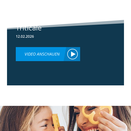
Herbizideinsatz
im Frühjahr in
Weizen &
Triticale
12.02.2026
VIDEO ANSCHAUEN