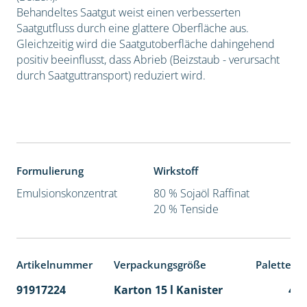
Behandeltes Saatgut weist einen verbesserten
Saatgutfluss durch eine glattere Oberfläche aus.
Gleichzeitig wird die Saatgutoberfläche dahingehend
positiv beeinflusst, dass Abrieb (Beizstaub - verursacht
durch Saatguttransport) reduziert wird.
Formulierung
Wirkstoff
Emulsionskonzentrat
80 % Sojaöl Raffinat
20 % Tenside
Artikelnummer
Verpackungsgröße
Palettene
91917224
Karton 15 l Kanister
48