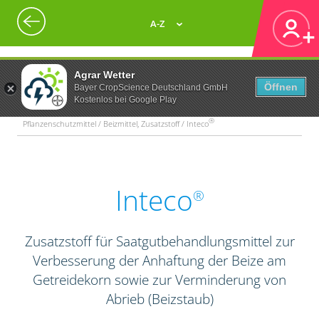
A-Z
Agrar Wetter
Öffnen
Bayer CropScience Deutschland GmbH
Kostenlos bei Google Play
®
Pflanzenschutzmittel / Beizmittel, Zusatzstoff / Inteco
Inteco
®
Zusatzstoff für Saatgutbehandlungsmittel zur
Verbesserung der Anhaftung der Beize am
Getreidekorn sowie zur Verminderung von
Abrieb (Beizstaub)