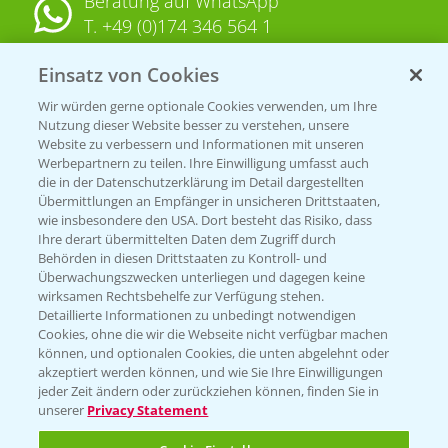
Beratung auf WhatsApp
T.
+49 (0)174 346 564 1
Einsatz von Cookies
KONTAKT
Wir würden gerne optionale Cookies verwenden, um Ihre
Nutzung dieser Website besser zu verstehen, unsere
Hilfe in Notfällen
Website zu verbessern und Informationen mit unseren
T.
+49 (0)214/30-20220
Werbepartnern zu teilen. Ihre Einwilligung umfasst auch
die in der Datenschutzerklärung im Detail dargestellten
Übermittlungen an Empfänger in unsicheren Drittstaaten,
wie insbesondere den USA. Dort besteht das Risiko, dass
Ihre derart übermittelten Daten dem Zugriff durch
Behörden in diesen Drittstaaten zu Kontroll- und
Überwachungszwecken unterliegen und dagegen keine
wirksamen Rechtsbehelfe zur Verfügung stehen.
Folgen Sie uns
Detaillierte Informationen zu unbedingt notwendigen
Cookies, ohne die wir die Webseite nicht verfügbar machen
können, und optionalen Cookies, die unten abgelehnt oder
akzeptiert werden können, und wie Sie Ihre Einwilligungen
jeder Zeit ändern oder zurückziehen können, finden Sie in
unserer
Privacy Statement