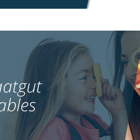
atgut
ables