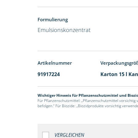
Formulierung
Emulsionskonzentrat
Artikelnummer
Verpackungsgrö
91917224
Karton 15 l Kan
Wichtiger Hinweis für Pflanzenschutzmittel und Biozi
Für Pflanzenschutzmittel: „Pflanzenschutzmittel vorsichtig
befolgen.“ Für Biozide: „Biozidprodukte vorsichtig verwend
VERGLEICHEN