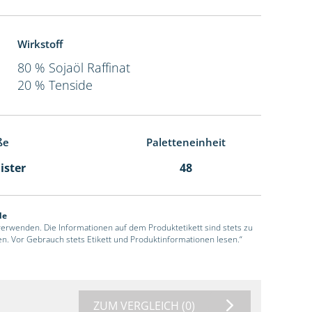
Wirkstoff
80 % Sojaöl Raffinat
20 % Tenside
ße
Paletteneinheit
ister
48
de
 verwenden. Die Informationen auf dem Produktetikett sind stets zu
en. Vor Gebrauch stets Etikett und Produktinformationen lesen.“
ZUM VERGLEICH
(0)