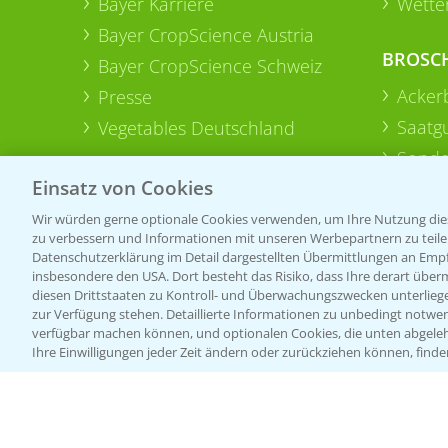
Bayer Karriere
Wetter
Bayer CropScience Austria
BROSC
Bayer CropScience Schweiz
Acker
Presse
Saatg
Vegetables Deutschland
Sonde
Einsatz von Cookies
Wir würden gerne optionale Cookies verwenden, um Ihre Nutzung dies
zu verbessern und Informationen mit unseren Werbepartnern zu teilen.
Datenschutzerklärung im Detail dargestellten Übermittlungen an Empfä
insbesondere den USA. Dort besteht das Risiko, dass Ihre derart über
diesen Drittstaaten zu Kontroll- und Überwachungszwecken unterlie
zur Verfügung stehen. Detaillierte Informationen zu unbedingt notwen
verfügbar machen können, und optionalen Cookies, die unten abgeleh
Ihre Einwilligungen jeder Zeit ändern oder zurückziehen können, finde