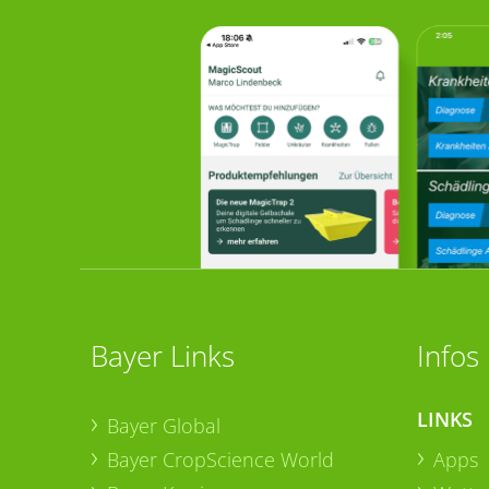
Bayer Links
Infos
LINKS
Bayer Global
Bayer CropScience World
Apps