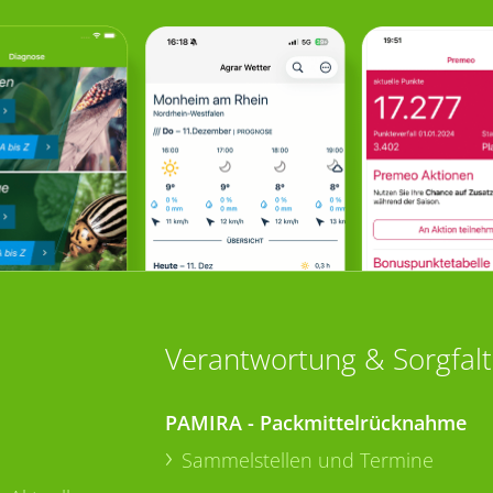
Verantwortung & Sorgfalt
PAMIRA - Packmittelrücknahme
Sammelstellen und Termine