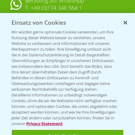
Beratung auf WhatsApp
T.
+49 (0)174 346 564 1
Einsatz von Cookies
KONTAKT
Wir würden gerne optionale Cookies verwenden, um Ihre
Nutzung dieser Website besser zu verstehen, unsere
Hilfe in Notfällen
Website zu verbessern und Informationen mit unseren
T.
+49 (0)214/30-20220
Werbepartnern zu teilen. Ihre Einwilligung umfasst auch
die in der Datenschutzerklärung im Detail dargestellten
Übermittlungen an Empfänger in unsicheren Drittstaaten,
wie insbesondere den USA. Dort besteht das Risiko, dass
Ihre derart übermittelten Daten dem Zugriff durch
Behörden in diesen Drittstaaten zu Kontroll- und
Überwachungszwecken unterliegen und dagegen keine
wirksamen Rechtsbehelfe zur Verfügung stehen.
Folgen Sie uns
Detaillierte Informationen zu unbedingt notwendigen
Cookies, ohne die wir die Webseite nicht verfügbar machen
können, und optionalen Cookies, die unten abgelehnt oder
akzeptiert werden können, und wie Sie Ihre Einwilligungen
jeder Zeit ändern oder zurückziehen können, finden Sie in
unserer
Privacy Statement