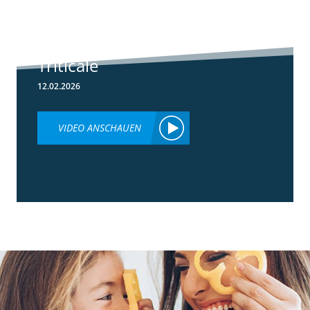
Herbizideinsatz
im Frühjahr in
Weizen &
Triticale
12.02.2026
VIDEO ANSCHAUEN