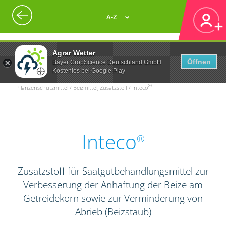
A-Z
Agrar Wetter
Öffnen
Bayer CropScience Deutschland GmbH
Kostenlos bei Google Play
®
Pflanzenschutzmittel / Beizmittel, Zusatzstoff / Inteco
Inteco
®
Zusatzstoff für Saatgutbehandlungsmittel zur
Verbesserung der Anhaftung der Beize am
Getreidekorn sowie zur Verminderung von
Abrieb (Beizstaub)