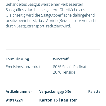
Behandeltes Saatgut weist einen verbesserten
Saatgutfluss durch eine glattere Oberfläche aus.
Gleichzeitig wird die Saatgutoberfläche dahingehend
positiv beeinflusst, dass Abrieb (Beizstaub - verursacht
durch Saatguttransport) reduziert wird.
Formulierung
Wirkstoff
Emulsionskonzentrat
80 % Sojaöl Raffinat
20 % Tenside
Artikelnummer
Verpackungsgröße
Palettene
91917224
Karton 15 l Kanister
48