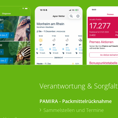
Verantwortung & Sorgfalt
PAMIRA - Packmittelrücknahme
Sammelstellen und Termine