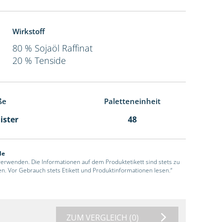
Wirkstoff
80 % Sojaöl Raffinat
20 % Tenside
ße
Paletteneinheit
ister
48
de
 verwenden. Die Informationen auf dem Produktetikett sind stets zu
en. Vor Gebrauch stets Etikett und Produktinformationen lesen.“
ZUM VERGLEICH
(0)