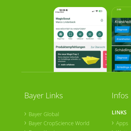
Bayer Links
Infos
LINKS
Bayer Global
Bayer CropScience World
Apps