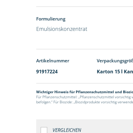
Formulierung
Emulsionskonzentrat
Artikelnummer
Verpackungsgrö
91917224
Karton 15 l Kan
Wichtiger Hinweis für Pflanzenschutzmittel und Biozi
Für Pflanzenschutzmittel: „Pflanzenschutzmittel vorsichtig
befolgen.“ Für Biozide: „Biozidprodukte vorsichtig verwend
VERGLEICHEN