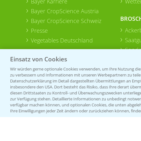
Bayer Karriere
Wetter
Bayer CropScience Austria
BROSC
Bayer CropScience Schweiz
Acker
Presse
Saatg
Vegetables Deutschland
Sonde
Einsatz von Cookies
Wir würden gerne optionale Cookies verwenden, um Ihre Nutzung dies
zu verbessern und Informationen mit unseren Werbepartnern zu teilen.
Datenschutzerklärung im Detail dargestellten Übermittlungen an Empfä
insbesondere den USA. Dort besteht das Risiko, dass Ihre derart über
diesen Drittstaaten zu Kontroll- und Überwachungszwecken unterlie
zur Verfügung stehen. Detaillierte Informationen zu unbedingt notwen
verfügbar machen können, und optionalen Cookies, die unten abgeleh
Ihre Einwilligungen jeder Zeit ändern oder zurückziehen können, finde