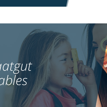
atgut
ables