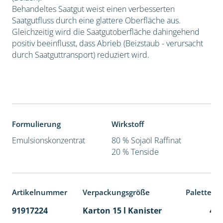
Behandeltes Saatgut weist einen verbesserten
Saatgutfluss durch eine glattere Oberfläche aus.
Gleichzeitig wird die Saatgutoberfläche dahingehend
positiv beeinflusst, dass Abrieb (Beizstaub - verursacht
durch Saatguttransport) reduziert wird.
Formulierung
Wirkstoff
Emulsionskonzentrat
80 % Sojaöl Raffinat
20 % Tenside
Artikelnummer
Verpackungsgröße
Palettene
91917224
Karton 15 l Kanister
48