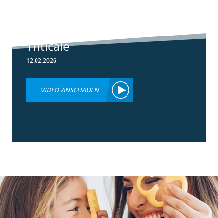
Herbizideinsatz
im Frühjahr in
Weizen &
Triticale
12.02.2026
VIDEO ANSCHAUEN