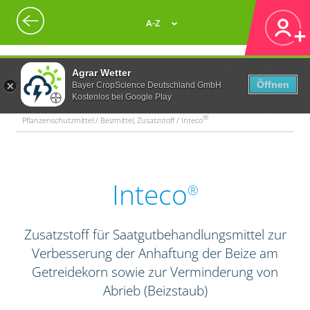
A-Z
Agrar Wetter
Öffnen
Bayer CropScience Deutschland GmbH
Kostenlos bei Google Play
®
Pflanzenschutzmittel / Beizmittel, Zusatzstoff / Inteco
Inteco
®
Zusatzstoff für Saatgutbehandlungsmittel zur
Verbesserung der Anhaftung der Beize am
Getreidekorn sowie zur Verminderung von
Abrieb (Beizstaub)