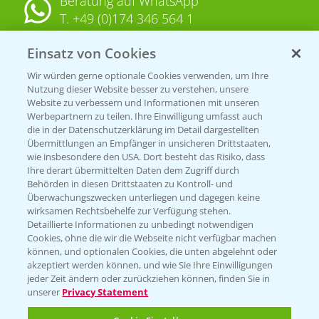
Beratung auf WhatsApp
T.
+49 (0)174 346 564 1
Einsatz von Cookies
KONTAKT
Wir würden gerne optionale Cookies verwenden, um Ihre
Nutzung dieser Website besser zu verstehen, unsere
Hilfe in Notfällen
Website zu verbessern und Informationen mit unseren
T.
+49 (0)214/30-20220
Werbepartnern zu teilen. Ihre Einwilligung umfasst auch
die in der Datenschutzerklärung im Detail dargestellten
Übermittlungen an Empfänger in unsicheren Drittstaaten,
wie insbesondere den USA. Dort besteht das Risiko, dass
Ihre derart übermittelten Daten dem Zugriff durch
Behörden in diesen Drittstaaten zu Kontroll- und
Überwachungszwecken unterliegen und dagegen keine
wirksamen Rechtsbehelfe zur Verfügung stehen.
Folgen Sie uns
Detaillierte Informationen zu unbedingt notwendigen
Cookies, ohne die wir die Webseite nicht verfügbar machen
können, und optionalen Cookies, die unten abgelehnt oder
akzeptiert werden können, und wie Sie Ihre Einwilligungen
jeder Zeit ändern oder zurückziehen können, finden Sie in
unserer
Privacy Statement