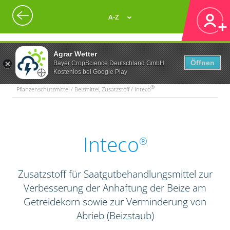
A-Z
Agrar Wetter
Öffnen
Bayer CropScience Deutschland GmbH
Kostenlos bei Google Play
®
Pflanzenschutzmittel / Beizmittel, Zusatzstoff / Inteco
Inteco
®
Zusatzstoff für Saatgutbehandlungsmittel zur
Verbesserung der Anhaftung der Beize am
Getreidekorn sowie zur Verminderung von
Abrieb (Beizstaub)