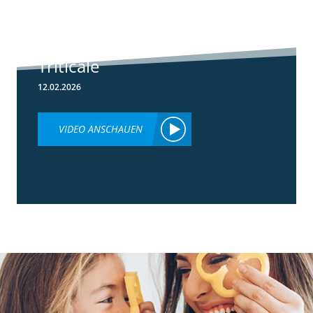
Herbizideinsatz
im Frühjahr in
Weizen &
Triticale
12.02.2026
VIDEO ANSCHAUEN