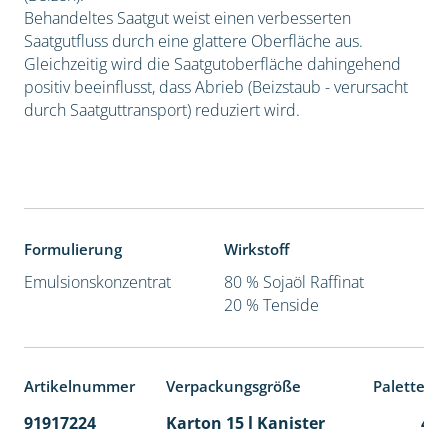
Behandeltes Saatgut weist einen verbesserten
Saatgutfluss durch eine glattere Oberfläche aus.
Gleichzeitig wird die Saatgutoberfläche dahingehend
positiv beeinflusst, dass Abrieb (Beizstaub - verursacht
durch Saatguttransport) reduziert wird.
Formulierung
Wirkstoff
Emulsionskonzentrat
80 % Sojaöl Raffinat
20 % Tenside
Artikelnummer
Verpackungsgröße
Palettene
91917224
Karton 15 l Kanister
48