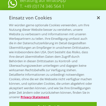
Beratung auf WhatsApp
T.
+49 (0)174 346 564 1
Einsatz von Cookies
KONTAKT
Wir würden gerne optionale Cookies verwenden, um Ihre
Nutzung dieser Website besser zu verstehen, unsere
Hilfe in Notfällen
Website zu verbessern und Informationen mit unseren
T.
+49 (0)214/30-20220
Werbepartnern zu teilen. Ihre Einwilligung umfasst auch
die in der Datenschutzerklärung im Detail dargestellten
Übermittlungen an Empfänger in unsicheren Drittstaaten,
wie insbesondere den USA. Dort besteht das Risiko, dass
Ihre derart übermittelten Daten dem Zugriff durch
Behörden in diesen Drittstaaten zu Kontroll- und
Überwachungszwecken unterliegen und dagegen keine
wirksamen Rechtsbehelfe zur Verfügung stehen.
Folgen Sie uns
Detaillierte Informationen zu unbedingt notwendigen
Cookies, ohne die wir die Webseite nicht verfügbar machen
können, und optionalen Cookies, die unten abgelehnt oder
akzeptiert werden können, und wie Sie Ihre Einwilligungen
jeder Zeit ändern oder zurückziehen können, finden Sie in
unserer
Privacy Statement