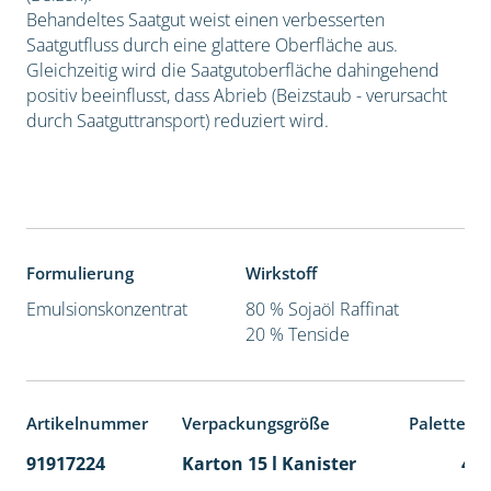
Behandeltes Saatgut weist einen verbesserten
Saatgutfluss durch eine glattere Oberfläche aus.
Gleichzeitig wird die Saatgutoberfläche dahingehend
positiv beeinflusst, dass Abrieb (Beizstaub - verursacht
durch Saatguttransport) reduziert wird.
Formulierung
Wirkstoff
Emulsionskonzentrat
80 % Sojaöl Raffinat
20 % Tenside
Artikelnummer
Verpackungsgröße
Palettene
91917224
Karton 15 l Kanister
48