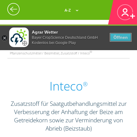
A-Z
Agrar Wetter
Öffnen
Bayer CropScience Deutschland GmbH
Kostenlos bei Google Play
®
Pflanzenschutzmittel / Beizmittel, Zusatzstoff / Inteco
Inteco
®
Zusatzstoff für Saatgutbehandlungsmittel zur
Verbesserung der Anhaftung der Beize am
Getreidekorn sowie zur Verminderung von
Abrieb (Beizstaub)