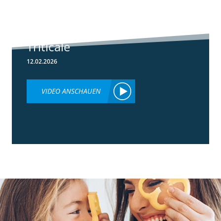
Herbizideinsatz
im Frühjahr in
Weizen &
Triticale
12.02.2026
VIDEO ANSCHAUEN