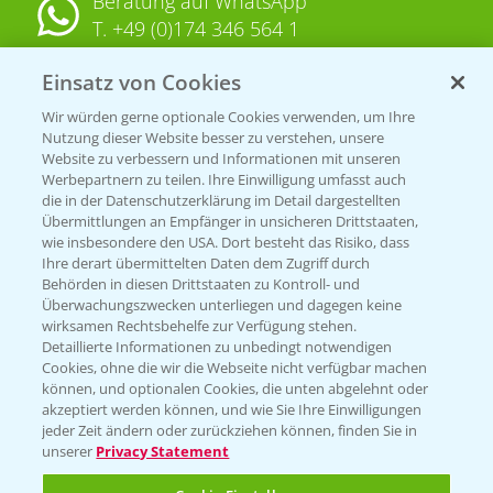
Beratung auf WhatsApp
T.
+49 (0)174 346 564 1
Einsatz von Cookies
KONTAKT
Wir würden gerne optionale Cookies verwenden, um Ihre
Nutzung dieser Website besser zu verstehen, unsere
Hilfe in Notfällen
Website zu verbessern und Informationen mit unseren
T.
+49 (0)214/30-20220
Werbepartnern zu teilen. Ihre Einwilligung umfasst auch
die in der Datenschutzerklärung im Detail dargestellten
Übermittlungen an Empfänger in unsicheren Drittstaaten,
wie insbesondere den USA. Dort besteht das Risiko, dass
Ihre derart übermittelten Daten dem Zugriff durch
Behörden in diesen Drittstaaten zu Kontroll- und
Überwachungszwecken unterliegen und dagegen keine
wirksamen Rechtsbehelfe zur Verfügung stehen.
Folgen Sie uns
Detaillierte Informationen zu unbedingt notwendigen
Cookies, ohne die wir die Webseite nicht verfügbar machen
können, und optionalen Cookies, die unten abgelehnt oder
akzeptiert werden können, und wie Sie Ihre Einwilligungen
jeder Zeit ändern oder zurückziehen können, finden Sie in
unserer
Privacy Statement