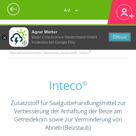
A-Z
Agrar Wetter
Öffnen
Bayer CropScience Deutschland GmbH
Kostenlos bei Google Play
®
Pflanzenschutzmittel / Beizmittel, Zusatzstoff / Inteco
Inteco
®
Zusatzstoff für Saatgutbehandlungsmittel zur
Verbesserung der Anhaftung der Beize am
Getreidekorn sowie zur Verminderung von
Abrieb (Beizstaub)