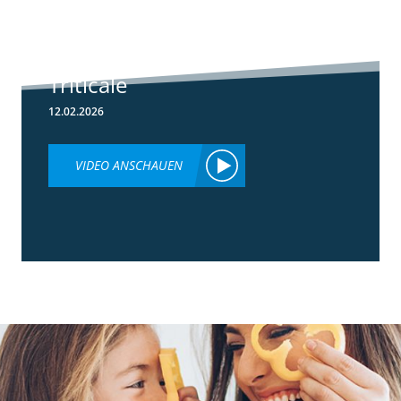
Herbizideinsatz
im Frühjahr in
Weizen &
Triticale
12.02.2026
VIDEO ANSCHAUEN