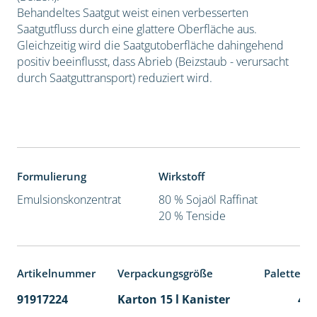
Behandeltes Saatgut weist einen verbesserten
Saatgutfluss durch eine glattere Oberfläche aus.
Gleichzeitig wird die Saatgutoberfläche dahingehend
positiv beeinflusst, dass Abrieb (Beizstaub - verursacht
durch Saatguttransport) reduziert wird.
Formulierung
Wirkstoff
Emulsionskonzentrat
80 % Sojaöl Raffinat
20 % Tenside
Artikelnummer
Verpackungsgröße
Palettene
91917224
Karton 15 l Kanister
48