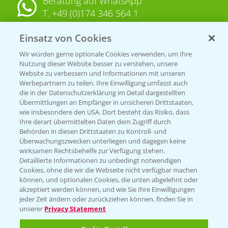
Beratung auf WhatsApp
T.
+49 (0)174 346 564 1
Einsatz von Cookies
KONTAKT
Wir würden gerne optionale Cookies verwenden, um Ihre
Nutzung dieser Website besser zu verstehen, unsere
Hilfe in Notfällen
Website zu verbessern und Informationen mit unseren
T.
+49 (0)214/30-20220
Werbepartnern zu teilen. Ihre Einwilligung umfasst auch
die in der Datenschutzerklärung im Detail dargestellten
Übermittlungen an Empfänger in unsicheren Drittstaaten,
wie insbesondere den USA. Dort besteht das Risiko, dass
Ihre derart übermittelten Daten dem Zugriff durch
Behörden in diesen Drittstaaten zu Kontroll- und
Überwachungszwecken unterliegen und dagegen keine
wirksamen Rechtsbehelfe zur Verfügung stehen.
Folgen Sie uns
Detaillierte Informationen zu unbedingt notwendigen
Cookies, ohne die wir die Webseite nicht verfügbar machen
können, und optionalen Cookies, die unten abgelehnt oder
akzeptiert werden können, und wie Sie Ihre Einwilligungen
jeder Zeit ändern oder zurückziehen können, finden Sie in
unserer
Privacy Statement