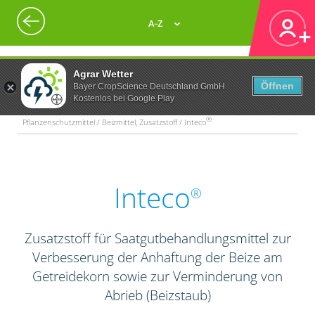
A-Z
Agrar Wetter
Öffnen
Bayer CropScience Deutschland GmbH
Kostenlos bei Google Play
®
Pflanzenschutzmittel / Beizmittel, Zusatzstoff / Inteco
Inteco
®
Zusatzstoff für Saatgutbehandlungsmittel zur
Verbesserung der Anhaftung der Beize am
Getreidekorn sowie zur Verminderung von
Abrieb (Beizstaub)