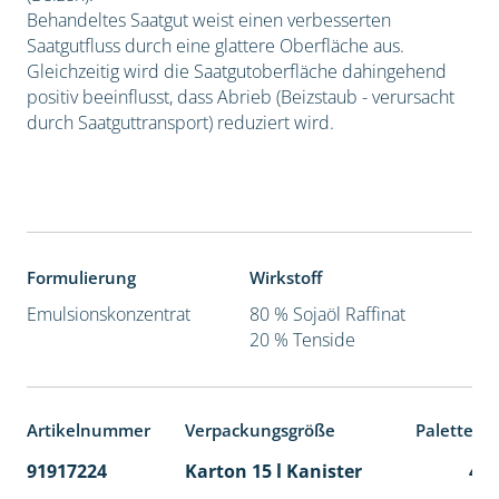
Behandeltes Saatgut weist einen verbesserten
Saatgutfluss durch eine glattere Oberfläche aus.
Gleichzeitig wird die Saatgutoberfläche dahingehend
positiv beeinflusst, dass Abrieb (Beizstaub - verursacht
durch Saatguttransport) reduziert wird.
Formulierung
Wirkstoff
Emulsionskonzentrat
80 % Sojaöl Raffinat
20 % Tenside
Artikelnummer
Verpackungsgröße
Palettene
91917224
Karton 15 l Kanister
48