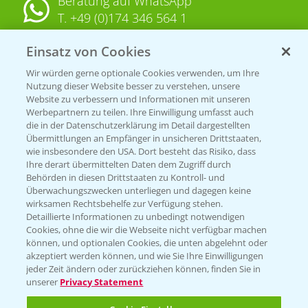
Beratung auf WhatsApp
T.
+49 (0)174 346 564 1
Einsatz von Cookies
KONTAKT
Wir würden gerne optionale Cookies verwenden, um Ihre
Nutzung dieser Website besser zu verstehen, unsere
Hilfe in Notfällen
Website zu verbessern und Informationen mit unseren
T.
+49 (0)214/30-20220
Werbepartnern zu teilen. Ihre Einwilligung umfasst auch
die in der Datenschutzerklärung im Detail dargestellten
Übermittlungen an Empfänger in unsicheren Drittstaaten,
wie insbesondere den USA. Dort besteht das Risiko, dass
Ihre derart übermittelten Daten dem Zugriff durch
Behörden in diesen Drittstaaten zu Kontroll- und
Überwachungszwecken unterliegen und dagegen keine
wirksamen Rechtsbehelfe zur Verfügung stehen.
Folgen Sie uns
Detaillierte Informationen zu unbedingt notwendigen
Cookies, ohne die wir die Webseite nicht verfügbar machen
können, und optionalen Cookies, die unten abgelehnt oder
akzeptiert werden können, und wie Sie Ihre Einwilligungen
jeder Zeit ändern oder zurückziehen können, finden Sie in
unserer
Privacy Statement