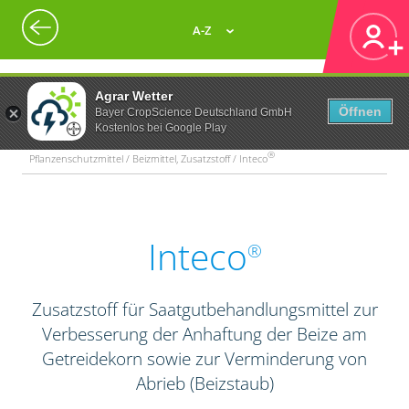
A-Z
Agrar Wetter
Öffnen
Bayer CropScience Deutschland GmbH
Kostenlos bei Google Play
®
Pflanzenschutzmittel / Beizmittel, Zusatzstoff / Inteco
Inteco
®
Zusatzstoff für Saatgutbehandlungsmittel zur
Verbesserung der Anhaftung der Beize am
Getreidekorn sowie zur Verminderung von
Abrieb (Beizstaub)