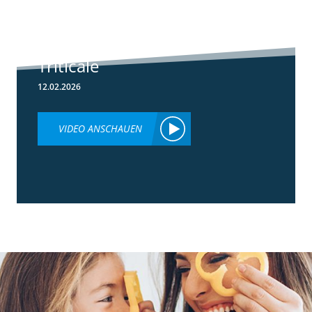
Herbizideinsatz
im Frühjahr in
Weizen &
Triticale
12.02.2026
VIDEO ANSCHAUEN