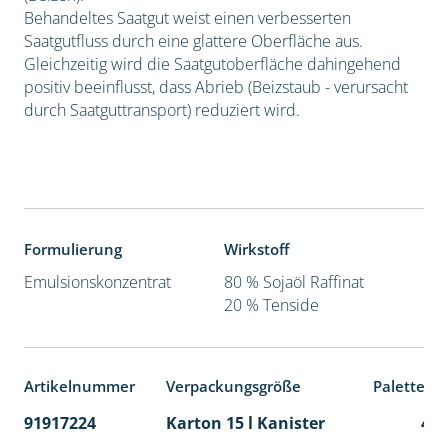
Behandeltes Saatgut weist einen verbesserten
Saatgutfluss durch eine glattere Oberfläche aus.
Gleichzeitig wird die Saatgutoberfläche dahingehend
positiv beeinflusst, dass Abrieb (Beizstaub - verursacht
durch Saatguttransport) reduziert wird.
Formulierung
Wirkstoff
Emulsionskonzentrat
80 % Sojaöl Raffinat
20 % Tenside
Artikelnummer
Verpackungsgröße
Palettene
91917224
Karton 15 l Kanister
48