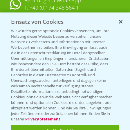
Beratung auf WhatsApp
T.
+49 (0)174 346 564 1
Einsatz von Cookies
KONTAKT
Wir würden gerne optionale Cookies verwenden, um Ihre
Nutzung dieser Website besser zu verstehen, unsere
Hilfe in Notfällen
Website zu verbessern und Informationen mit unseren
T.
+49 (0)214/30-20220
Werbepartnern zu teilen. Ihre Einwilligung umfasst auch
die in der Datenschutzerklärung im Detail dargestellten
Übermittlungen an Empfänger in unsicheren Drittstaaten,
wie insbesondere den USA. Dort besteht das Risiko, dass
Ihre derart übermittelten Daten dem Zugriff durch
Behörden in diesen Drittstaaten zu Kontroll- und
Überwachungszwecken unterliegen und dagegen keine
wirksamen Rechtsbehelfe zur Verfügung stehen.
Folgen Sie uns
Detaillierte Informationen zu unbedingt notwendigen
Cookies, ohne die wir die Webseite nicht verfügbar machen
können, und optionalen Cookies, die unten abgelehnt oder
akzeptiert werden können, und wie Sie Ihre Einwilligungen
jeder Zeit ändern oder zurückziehen können, finden Sie in
unserer
Privacy Statement