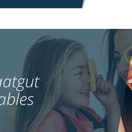
atgut
ables