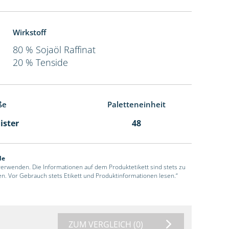
Wirkstoff
80 % Sojaöl Raffinat
20 % Tenside
ße
Paletteneinheit
ister
48
de
 verwenden. Die Informationen auf dem Produktetikett sind stets zu
en. Vor Gebrauch stets Etikett und Produktinformationen lesen.“
ZUM VERGLEICH
(0)