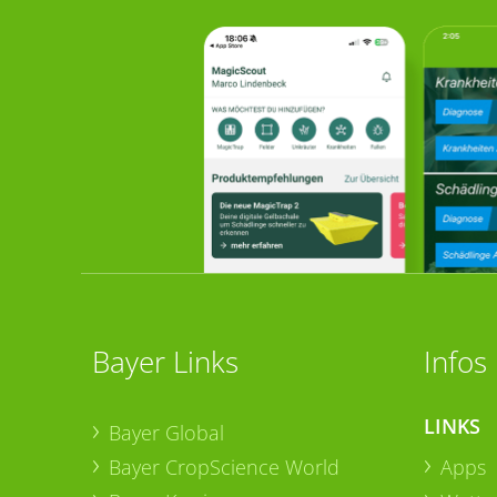
Bayer Links
Infos
LINKS
Bayer Global
Bayer CropScience World
Apps