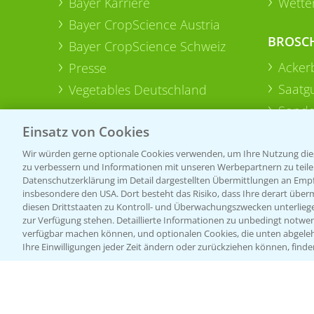
Bayer Karriere
Wetter
Bayer CropScience Austria
BROSC
Bayer CropScience Schweiz
Acker
Presse
Saatg
Vegetables Deutschland
Sonde
Einsatz von Cookies
Wir würden gerne optionale Cookies verwenden, um Ihre Nutzung dies
zu verbessern und Informationen mit unseren Werbepartnern zu teilen.
Datenschutzerklärung im Detail dargestellten Übermittlungen an Empfä
insbesondere den USA. Dort besteht das Risiko, dass Ihre derart über
diesen Drittstaaten zu Kontroll- und Überwachungszwecken unterlie
zur Verfügung stehen. Detaillierte Informationen zu unbedingt notwen
verfügbar machen können, und optionalen Cookies, die unten abgeleh
Ihre Einwilligungen jeder Zeit ändern oder zurückziehen können, finde