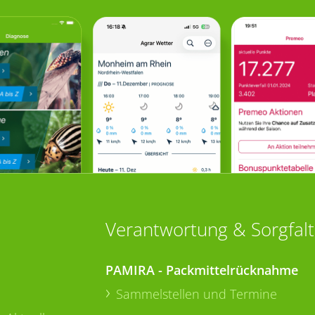
Verantwortung & Sorgfalt
PAMIRA - Packmittelrücknahme
Sammelstellen und Termine