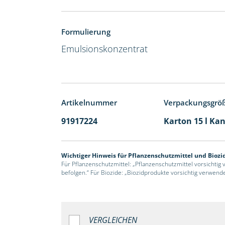
Formulierung
Emulsionskonzentrat
Artikelnummer
Verpackungsgrö
91917224
Karton 15 l Kan
Wichtiger Hinweis für Pflanzenschutzmittel und Biozi
Für Pflanzenschutzmittel: „Pflanzenschutzmittel vorsichtig
befolgen.“ Für Biozide: „Biozidprodukte vorsichtig verwend
VERGLEICHEN