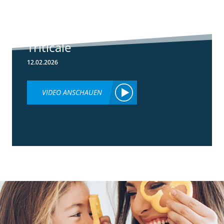
Herbizideinsatz
im Frühjahr in
Weizen &
Triticale
12.02.2026
VIDEO ANSCHAUEN