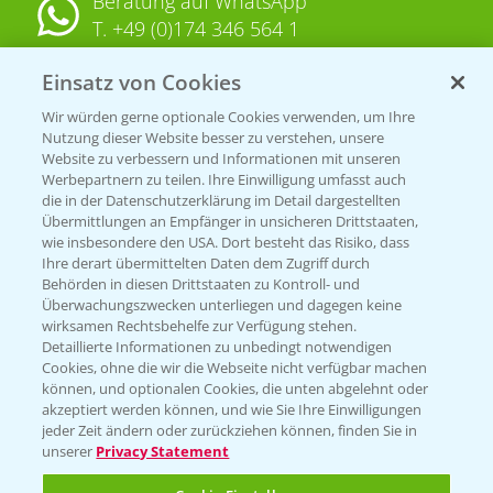
Beratung auf WhatsApp
T.
+49 (0)174 346 564 1
Einsatz von Cookies
KONTAKT
Wir würden gerne optionale Cookies verwenden, um Ihre
Nutzung dieser Website besser zu verstehen, unsere
Hilfe in Notfällen
Website zu verbessern und Informationen mit unseren
T.
+49 (0)214/30-20220
Werbepartnern zu teilen. Ihre Einwilligung umfasst auch
die in der Datenschutzerklärung im Detail dargestellten
Übermittlungen an Empfänger in unsicheren Drittstaaten,
wie insbesondere den USA. Dort besteht das Risiko, dass
Ihre derart übermittelten Daten dem Zugriff durch
Behörden in diesen Drittstaaten zu Kontroll- und
Überwachungszwecken unterliegen und dagegen keine
wirksamen Rechtsbehelfe zur Verfügung stehen.
Folgen Sie uns
Detaillierte Informationen zu unbedingt notwendigen
Cookies, ohne die wir die Webseite nicht verfügbar machen
können, und optionalen Cookies, die unten abgelehnt oder
akzeptiert werden können, und wie Sie Ihre Einwilligungen
jeder Zeit ändern oder zurückziehen können, finden Sie in
unserer
Privacy Statement