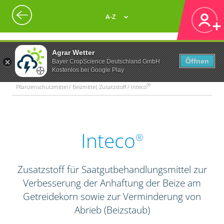
A-Z
Agrar Wetter
Öffnen
Bayer CropScience Deutschland GmbH
Kostenlos bei Google Play
®
Pflanzenschutzmittel / Beizmittel, Zusatzstoff / Inteco
Inteco
®
Zusatzstoff für Saatgutbehandlungsmittel zur
Verbesserung der Anhaftung der Beize am
Getreidekorn sowie zur Verminderung von
Abrieb (Beizstaub)