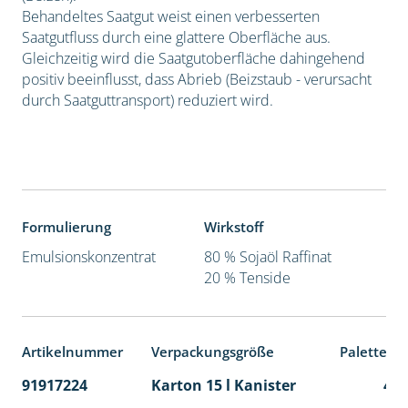
Behandeltes Saatgut weist einen verbesserten
Saatgutfluss durch eine glattere Oberfläche aus.
Gleichzeitig wird die Saatgutoberfläche dahingehend
positiv beeinflusst, dass Abrieb (Beizstaub - verursacht
durch Saatguttransport) reduziert wird.
Formulierung
Wirkstoff
Emulsionskonzentrat
80 % Sojaöl Raffinat
20 % Tenside
Artikelnummer
Verpackungsgröße
Palettene
91917224
Karton 15 l Kanister
48