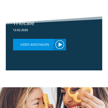
Herbizideinsatz
im Frühjahr in
Weizen &
Triticale
12.02.2026
VIDEO ANSCHAUEN