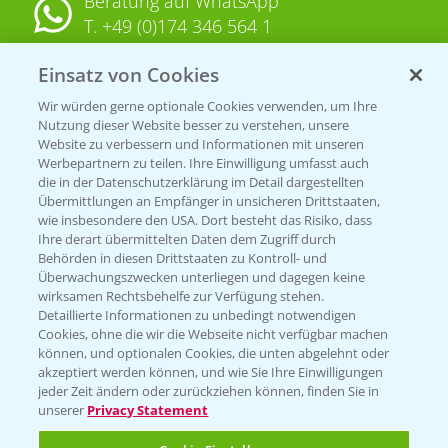
Beratung auf WhatsApp
T.
+49 (0)174 346 564 1
Einsatz von Cookies
KONTAKT
Wir würden gerne optionale Cookies verwenden, um Ihre
Nutzung dieser Website besser zu verstehen, unsere
Hilfe in Notfällen
Website zu verbessern und Informationen mit unseren
T.
+49 (0)214/30-20220
Werbepartnern zu teilen. Ihre Einwilligung umfasst auch
die in der Datenschutzerklärung im Detail dargestellten
Übermittlungen an Empfänger in unsicheren Drittstaaten,
wie insbesondere den USA. Dort besteht das Risiko, dass
Ihre derart übermittelten Daten dem Zugriff durch
Behörden in diesen Drittstaaten zu Kontroll- und
Überwachungszwecken unterliegen und dagegen keine
wirksamen Rechtsbehelfe zur Verfügung stehen.
Folgen Sie uns
Detaillierte Informationen zu unbedingt notwendigen
Cookies, ohne die wir die Webseite nicht verfügbar machen
können, und optionalen Cookies, die unten abgelehnt oder
akzeptiert werden können, und wie Sie Ihre Einwilligungen
jeder Zeit ändern oder zurückziehen können, finden Sie in
unserer
Privacy Statement