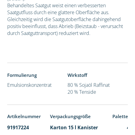
Behandeltes Saatgut weist einen verbesserten
Saatgutfluss durch eine glattere Oberfläche aus.
Gleichzeitig wird die Saatgutoberfläche dahingehend
positiv beeinflusst, dass Abrieb (Beizstaub - verursacht
durch Saatguttransport) reduziert wird.
Formulierung
Wirkstoff
Emulsionskonzentrat
80 % Sojaöl Raffinat
20 % Tenside
Artikelnummer
Verpackungsgröße
Palettene
91917224
Karton 15 l Kanister
48