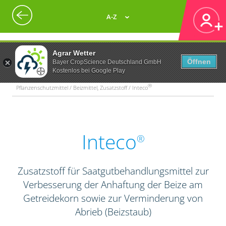
A-Z
Agrar Wetter
Öffnen
Bayer CropScience Deutschland GmbH
Kostenlos bei Google Play
®
Pflanzenschutzmittel / Beizmittel, Zusatzstoff / Inteco
Inteco
®
Zusatzstoff für Saatgutbehandlungsmittel zur
Verbesserung der Anhaftung der Beize am
Getreidekorn sowie zur Verminderung von
Abrieb (Beizstaub)