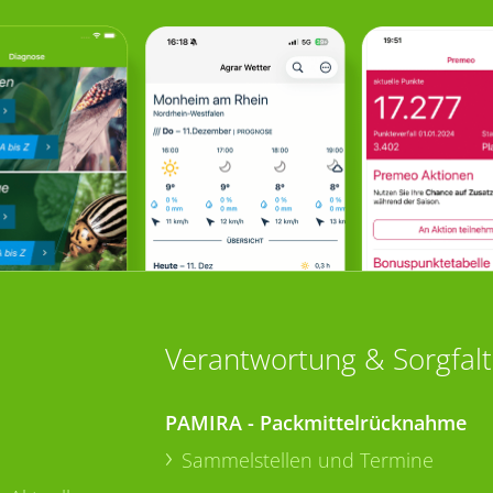
Verantwortung & Sorgfalt
PAMIRA - Packmittelrücknahme
Sammelstellen und Termine