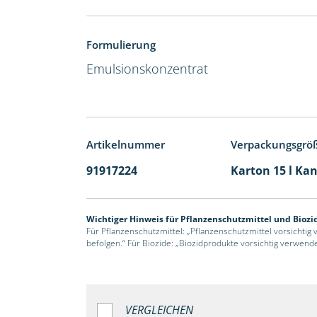
Formulierung
Emulsionskonzentrat
Artikelnummer
Verpackungsgrö
91917224
Karton 15 l Kan
Wichtiger Hinweis für Pflanzenschutzmittel und Biozi
Für Pflanzenschutzmittel: „Pflanzenschutzmittel vorsichtig
befolgen.“ Für Biozide: „Biozidprodukte vorsichtig verwend
VERGLEICHEN