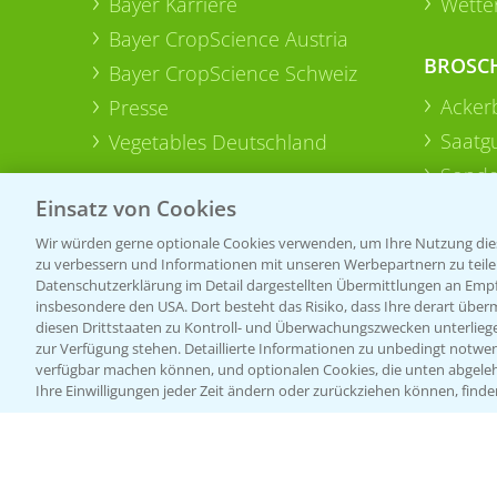
Bayer Karriere
Wetter
Bayer CropScience Austria
BROSC
Bayer CropScience Schweiz
Acker
Presse
Saatg
Vegetables Deutschland
Sonde
Einsatz von Cookies
Wir würden gerne optionale Cookies verwenden, um Ihre Nutzung dies
zu verbessern und Informationen mit unseren Werbepartnern zu teilen.
Datenschutzerklärung im Detail dargestellten Übermittlungen an Empfä
insbesondere den USA. Dort besteht das Risiko, dass Ihre derart über
diesen Drittstaaten zu Kontroll- und Überwachungszwecken unterlie
zur Verfügung stehen. Detaillierte Informationen zu unbedingt notwen
verfügbar machen können, und optionalen Cookies, die unten abgeleh
Ihre Einwilligungen jeder Zeit ändern oder zurückziehen können, finde