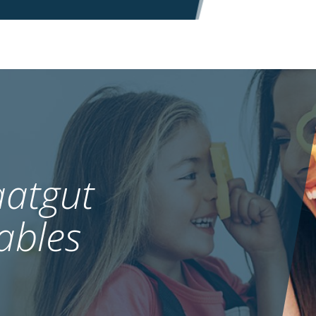
atgut
ables