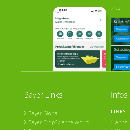
Bayer Links
Infos
LINKS
Bayer Global
Bayer CropScience World
Apps