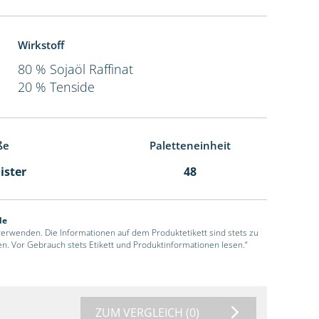
Wirkstoff
80 % Sojaöl Raffinat
20 % Tenside
ße
Paletteneinheit
ister
48
de
 verwenden. Die Informationen auf dem Produktetikett sind stets zu
en. Vor Gebrauch stets Etikett und Produktinformationen lesen.“
ZUM VERGLEICH
(0)