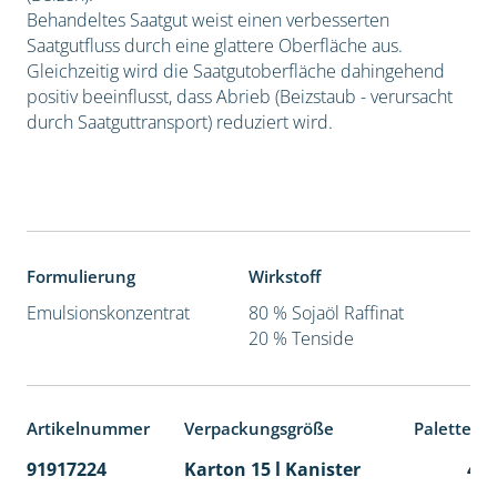
Behandeltes Saatgut weist einen verbesserten
Saatgutfluss durch eine glattere Oberfläche aus.
Gleichzeitig wird die Saatgutoberfläche dahingehend
positiv beeinflusst, dass Abrieb (Beizstaub - verursacht
durch Saatguttransport) reduziert wird.
Formulierung
Wirkstoff
Emulsionskonzentrat
80 % Sojaöl Raffinat
20 % Tenside
Artikelnummer
Verpackungsgröße
Palettene
91917224
Karton 15 l Kanister
48