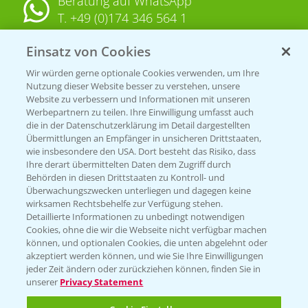
Beratung auf WhatsApp
T.
+49 (0)174 346 564 1
Einsatz von Cookies
KONTAKT
Wir würden gerne optionale Cookies verwenden, um Ihre
Nutzung dieser Website besser zu verstehen, unsere
Hilfe in Notfällen
Website zu verbessern und Informationen mit unseren
T.
+49 (0)214/30-20220
Werbepartnern zu teilen. Ihre Einwilligung umfasst auch
die in der Datenschutzerklärung im Detail dargestellten
Übermittlungen an Empfänger in unsicheren Drittstaaten,
wie insbesondere den USA. Dort besteht das Risiko, dass
Ihre derart übermittelten Daten dem Zugriff durch
Behörden in diesen Drittstaaten zu Kontroll- und
Überwachungszwecken unterliegen und dagegen keine
wirksamen Rechtsbehelfe zur Verfügung stehen.
Folgen Sie uns
Detaillierte Informationen zu unbedingt notwendigen
Cookies, ohne die wir die Webseite nicht verfügbar machen
können, und optionalen Cookies, die unten abgelehnt oder
akzeptiert werden können, und wie Sie Ihre Einwilligungen
jeder Zeit ändern oder zurückziehen können, finden Sie in
unserer
Privacy Statement