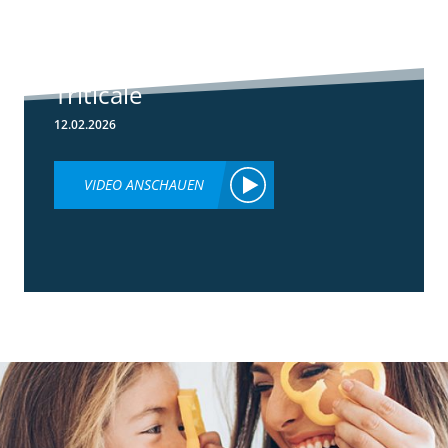
Herbizideinsatz
im Frühjahr in
Weizen &
Triticale
12.02.2026
VIDEO ANSCHAUEN