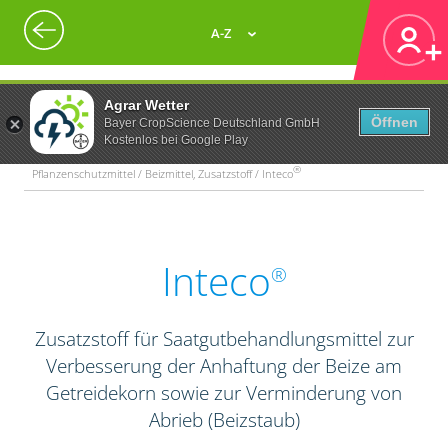
A-Z
Agrar Wetter
Öffnen
Bayer CropScience Deutschland GmbH
Kostenlos bei Google Play
®
Pflanzenschutzmittel / Beizmittel, Zusatzstoff / Inteco
Inteco
®
Zusatzstoff für Saatgutbehandlungsmittel zur
Verbesserung der Anhaftung der Beize am
Getreidekorn sowie zur Verminderung von
Abrieb (Beizstaub)