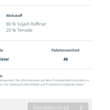
Wirkstoff
80 % Sojaöl Raffinat
20 % Tenside
ße
Paletteneinheit
ister
48
de
 verwenden. Die Informationen auf dem Produktetikett sind stets zu
en. Vor Gebrauch stets Etikett und Produktinformationen lesen.“
ZUM VERGLEICH
(0)