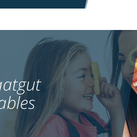
atgut
ables