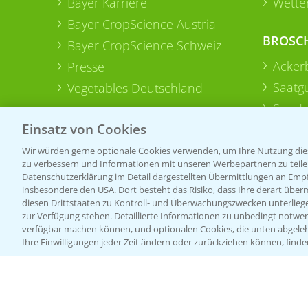
Bayer Karriere
Wetter
Bayer CropScience Austria
BROSC
Bayer CropScience Schweiz
Acker
Presse
Saatg
Vegetables Deutschland
Sonde
Einsatz von Cookies
Wir würden gerne optionale Cookies verwenden, um Ihre Nutzung dies
zu verbessern und Informationen mit unseren Werbepartnern zu teilen.
Datenschutzerklärung im Detail dargestellten Übermittlungen an Empfä
insbesondere den USA. Dort besteht das Risiko, dass Ihre derart über
diesen Drittstaaten zu Kontroll- und Überwachungszwecken unterlie
zur Verfügung stehen. Detaillierte Informationen zu unbedingt notwen
verfügbar machen können, und optionalen Cookies, die unten abgeleh
Ihre Einwilligungen jeder Zeit ändern oder zurückziehen können, finde