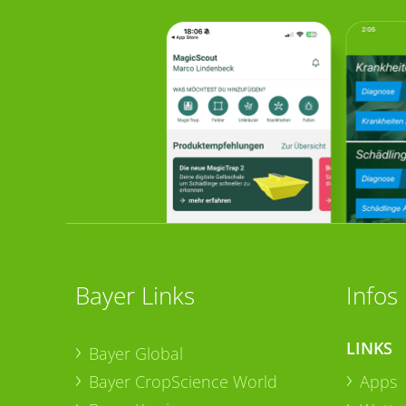
Bayer Links
Infos
LINKS
Bayer Global
Bayer CropScience World
Apps