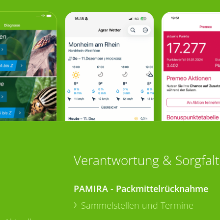
Verantwortung & Sorgfalt
PAMIRA - Packmittelrücknahme
Sammelstellen und Termine