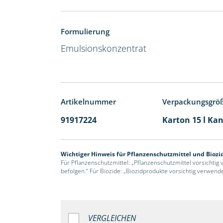
Formulierung
Emulsionskonzentrat
Artikelnummer
Verpackungsgrö
91917224
Karton 15 l Kan
Wichtiger Hinweis für Pflanzenschutzmittel und Biozi
Für Pflanzenschutzmittel: „Pflanzenschutzmittel vorsichtig
befolgen.“ Für Biozide: „Biozidprodukte vorsichtig verwend
VERGLEICHEN