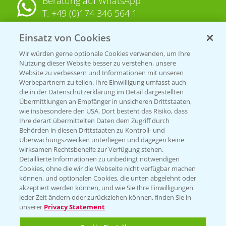
Beratung auf WhatsApp
T.
+49 (0)174 346 564 1
Einsatz von Cookies
KONTAKT
Wir würden gerne optionale Cookies verwenden, um Ihre
Nutzung dieser Website besser zu verstehen, unsere
Hilfe in Notfällen
Website zu verbessern und Informationen mit unseren
T.
+49 (0)214/30-20220
Werbepartnern zu teilen. Ihre Einwilligung umfasst auch
die in der Datenschutzerklärung im Detail dargestellten
Übermittlungen an Empfänger in unsicheren Drittstaaten,
wie insbesondere den USA. Dort besteht das Risiko, dass
Ihre derart übermittelten Daten dem Zugriff durch
Behörden in diesen Drittstaaten zu Kontroll- und
Überwachungszwecken unterliegen und dagegen keine
wirksamen Rechtsbehelfe zur Verfügung stehen.
Folgen Sie uns
Detaillierte Informationen zu unbedingt notwendigen
Cookies, ohne die wir die Webseite nicht verfügbar machen
können, und optionalen Cookies, die unten abgelehnt oder
akzeptiert werden können, und wie Sie Ihre Einwilligungen
jeder Zeit ändern oder zurückziehen können, finden Sie in
unserer
Privacy Statement