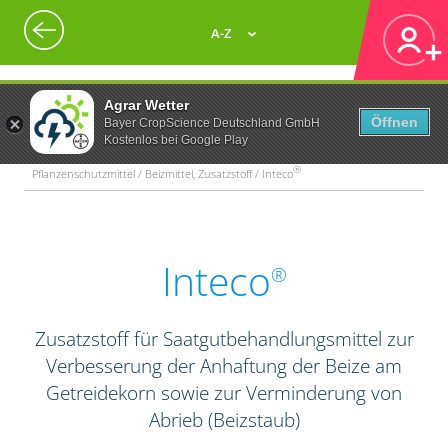
A-Z
Agrar Wetter
Öffnen
Bayer CropScience Deutschland GmbH
Kostenlos bei Google Play
®
Pflanzenschutzmittel / Beizmittel, Zusatzstoff / Inteco
Inteco
®
Zusatzstoff für Saatgutbehandlungsmittel zur
Verbesserung der Anhaftung der Beize am
Getreidekorn sowie zur Verminderung von
Abrieb (Beizstaub)