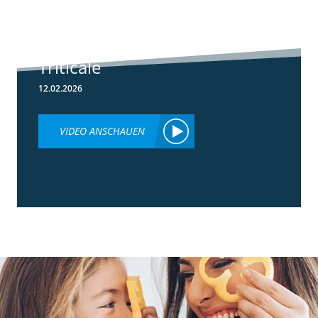
Herbizideinsatz
im Frühjahr in
Weizen &
Triticale
12.02.2026
VIDEO ANSCHAUEN