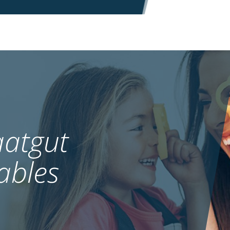
atgut
ables