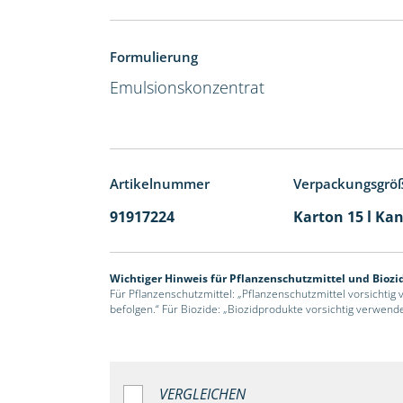
Formulierung
Emulsionskonzentrat
Artikelnummer
Verpackungsgrö
91917224
Karton 15 l Kan
Wichtiger Hinweis für Pflanzenschutzmittel und Biozi
Für Pflanzenschutzmittel: „Pflanzenschutzmittel vorsichtig
befolgen.“ Für Biozide: „Biozidprodukte vorsichtig verwend
VERGLEICHEN