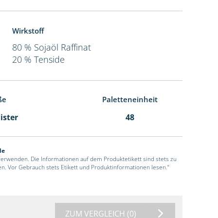
Wirkstoff
80 % Sojaöl Raffinat
20 % Tenside
ße
Paletteneinheit
ister
48
de
 verwenden. Die Informationen auf dem Produktetikett sind stets zu
en. Vor Gebrauch stets Etikett und Produktinformationen lesen.“
ZUM VERGLEICH
(0)