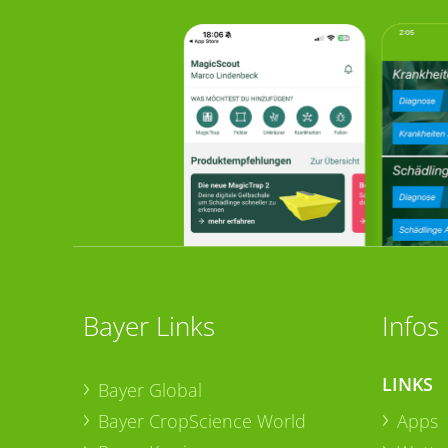
Bayer Links
Infos
LINKS
Bayer Global
Bayer CropScience World
Apps