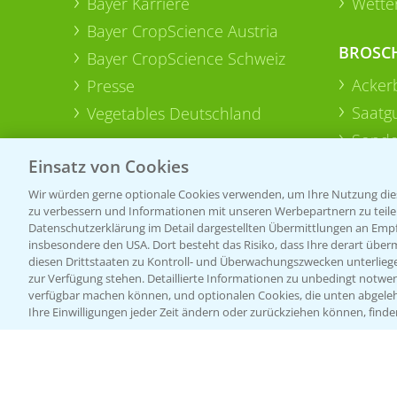
Bayer Karriere
Wetter
Bayer CropScience Austria
BROSC
Bayer CropScience Schweiz
Acker
Presse
Saatg
Vegetables Deutschland
Sonde
Einsatz von Cookies
Wir würden gerne optionale Cookies verwenden, um Ihre Nutzung dies
zu verbessern und Informationen mit unseren Werbepartnern zu teilen.
Datenschutzerklärung im Detail dargestellten Übermittlungen an Empfä
insbesondere den USA. Dort besteht das Risiko, dass Ihre derart über
diesen Drittstaaten zu Kontroll- und Überwachungszwecken unterlie
zur Verfügung stehen. Detaillierte Informationen zu unbedingt notwen
verfügbar machen können, und optionalen Cookies, die unten abgeleh
Ihre Einwilligungen jeder Zeit ändern oder zurückziehen können, finde