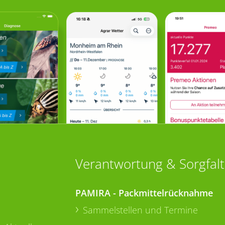
Verantwortung & Sorgfalt
PAMIRA - Packmittelrücknahme
Sammelstellen und Termine