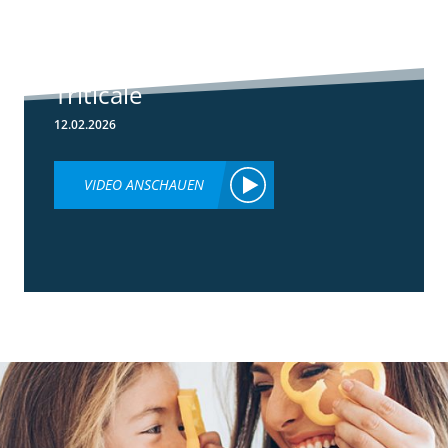
Herbizideinsatz
im Frühjahr in
Weizen &
Triticale
12.02.2026
VIDEO ANSCHAUEN