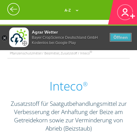
A-Z
Agrar Wetter
Öffnen
Bayer CropScience Deutschland GmbH
Kostenlos bei Google Play
®
Pflanzenschutzmittel / Beizmittel, Zusatzstoff / Inteco
Inteco
®
Zusatzstoff für Saatgutbehandlungsmittel zur
Verbesserung der Anhaftung der Beize am
Getreidekorn sowie zur Verminderung von
Abrieb (Beizstaub)