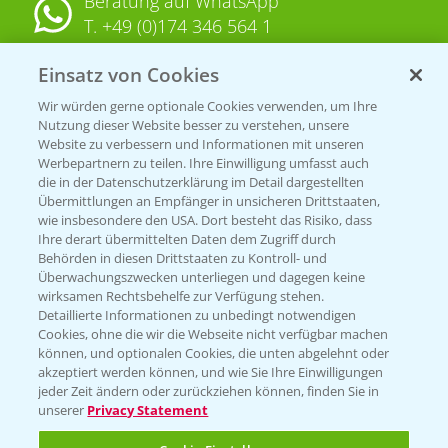
Beratung auf WhatsApp
T.
+49 (0)174 346 564 1
Einsatz von Cookies
KONTAKT
Wir würden gerne optionale Cookies verwenden, um Ihre
Nutzung dieser Website besser zu verstehen, unsere
Hilfe in Notfällen
Website zu verbessern und Informationen mit unseren
T.
+49 (0)214/30-20220
Werbepartnern zu teilen. Ihre Einwilligung umfasst auch
die in der Datenschutzerklärung im Detail dargestellten
Übermittlungen an Empfänger in unsicheren Drittstaaten,
wie insbesondere den USA. Dort besteht das Risiko, dass
Ihre derart übermittelten Daten dem Zugriff durch
Behörden in diesen Drittstaaten zu Kontroll- und
Überwachungszwecken unterliegen und dagegen keine
wirksamen Rechtsbehelfe zur Verfügung stehen.
Folgen Sie uns
Detaillierte Informationen zu unbedingt notwendigen
Cookies, ohne die wir die Webseite nicht verfügbar machen
können, und optionalen Cookies, die unten abgelehnt oder
akzeptiert werden können, und wie Sie Ihre Einwilligungen
jeder Zeit ändern oder zurückziehen können, finden Sie in
unserer
Privacy Statement