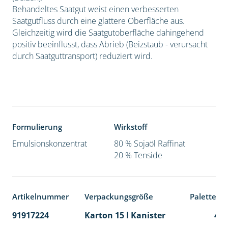
Behandeltes Saatgut weist einen verbesserten
Saatgutfluss durch eine glattere Oberfläche aus.
Gleichzeitig wird die Saatgutoberfläche dahingehend
positiv beeinflusst, dass Abrieb (Beizstaub - verursacht
durch Saatguttransport) reduziert wird.
Formulierung
Wirkstoff
Emulsionskonzentrat
80 % Sojaöl Raffinat
20 % Tenside
Artikelnummer
Verpackungsgröße
Palettene
91917224
Karton 15 l Kanister
48