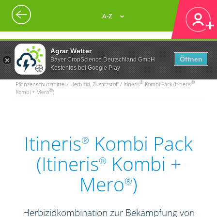
A-Z
Agrar Wetter
Öffnen
Bayer CropScience Deutschland GmbH
Kostenlos bei Google Play
®
®
Pflanzenschutzmittel / Herbizid, Zusatzstoff / Itineris
Kombi Pack (Itineris
®
Kombi + Mero
)
Itineris
Kombi Pack
®
(Itineris
Kombi +
®
Mero
)
®
Herbizidkombination zur Bekämpfung von