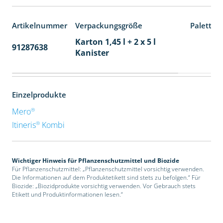
Artikelnummer
Verpackungsgröße
Paletten
Karton 1,45 l + 2 x 5 l
91287638
48
Kanister
Einzelprodukte
®
Mero
®
Itineris
Kombi
Wichtiger Hinweis für Pflanzenschutzmittel und Biozide
Für Pflanzenschutzmittel: „Pflanzenschutzmittel vorsichtig verwenden.
Die Informationen auf dem Produktetikett sind stets zu befolgen.“ Für
Biozide: „Biozidprodukte vorsichtig verwenden. Vor Gebrauch stets
Etikett und Produktinformationen lesen.“